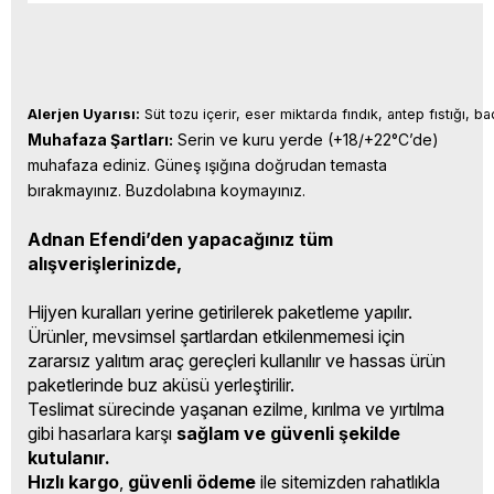
Alerjen Uyarısı:
 Süt tozu içerir, eser miktarda fındık, antep fıstığı, b
Muhafaza Şartları:
 Serin ve kuru yerde (+18/+22°C’de) 
muhafaza ediniz. Güneş ışığına doğrudan temasta 
bırakmayınız. Buzdolabına koymayınız.
Adnan Efendi’den yapacağınız tüm
alışverişlerinizde,
Hijyen kuralları yerine getirilerek paketleme yapılır.
Ürünler, mevsimsel şartlardan etkilenmemesi için
zararsız yalıtım araç gereçleri kullanılır ve hassas ürün
paketlerinde buz aküsü yerleştirilir.
Teslimat sürecinde yaşanan ezilme, kırılma ve yırtılma
gibi hasarlara karşı
sağlam ve güvenli şekilde
kutulanır.
Hızlı kargo
,
güvenli ödeme
ile sitemizden rahatlıkla