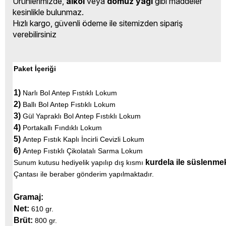
Ürünlerimizde,
alkol
veya
domuz yağı
gibi maddeler
kesinlikle bulunmaz.
Hızlı kargo, güvenli ödeme ile sitemizden sipariş
verebilirsiniz
Paket İçeriği
1)
Narlı Bol Antep Fıstıklı Lokum
2)
Ballı Bol Antep Fıstıklı Lokum
3)
Gül Yapraklı Bol Antep Fıstıklı Lokum
4)
Portakallı Fındıklı Lokum
5)
Antep Fıstık Kaplı İncirli Cevizli Lokum
6)
Antep Fıstıklı Çikolatalı Sarma Lokum
kurdela ile süslenmek
Sunum kutusu hediyelik yapılıp dış kısmı
Çantası ile beraber gönderim yapılmaktadır.
Gramaj:
Net:
610 gr.
Brüt:
800 gr.