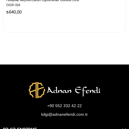
Hediyelik Meyveli Lokum Öğretmenler Gününe Özel
OGR-316
₺640,00
+90 552 332 42 22
bilgi@adnanefendi.com.tr