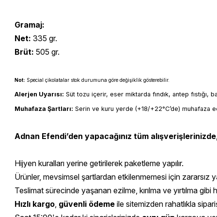
Gramaj:
Net:
335 gr.
Brüt:
505 gr.
Not:
Special çikolatalar stok durumuna göre değişiklik gösterebilir.
Alerjen Uyarısı:
 Süt tozu içerir, eser miktarda fındık, antep fıstığı, 
Muhafaza Şartları:
 Serin ve kuru yerde (+18/+22°C’de) muhafaza ed
Adnan Efendi’den yapacağınız tüm alışverişlerinizde
Hijyen kuralları yerine getirilerek paketleme yapılır.
Ürünler, mevsimsel şartlardan etkilenmemesi için zararsız yal
Teslimat sürecinde yaşanan ezilme, kırılma ve yırtılma gibi 
Hızlı kargo
,
güvenli ödeme
ile sitemizden rahatlıkla sipariş