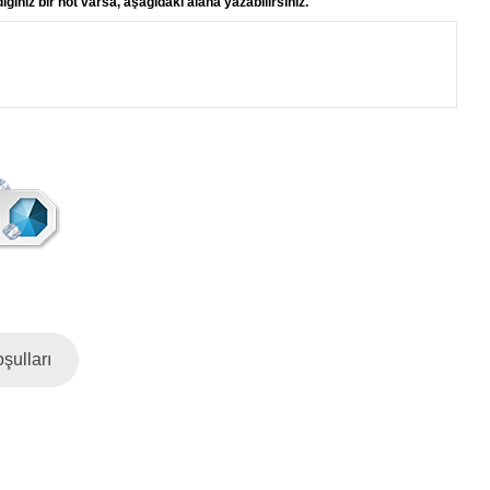
ğiniz bir not varsa, aşağıdaki alana yazabilirsiniz.
şulları