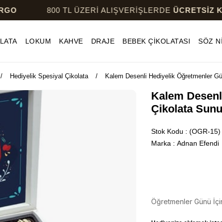
800 TL ÜZERİ ALIŞVERİŞLERDE
ÜCRETSİZ KARGO
LATA
LOKUM
KAHVE
DRAJE
BEBEK ÇİKOLATASI
SÖZ N
Hediyelik Spesiyal Çikolata
Kalem Desenli Hediyelik Öğretmenler G
Kalem Desenl
Çikolata Sun
Stok Kodu
(OGR-15)
Marka
:
Adnan Efendi
Öğretmenler Günü İçi