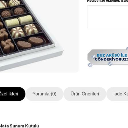
Hediyenize eklemek istedi
zellikleri
Yorumlar
(0)
Ürün Önerileri
İade Ko
olata Sunum Kutulu