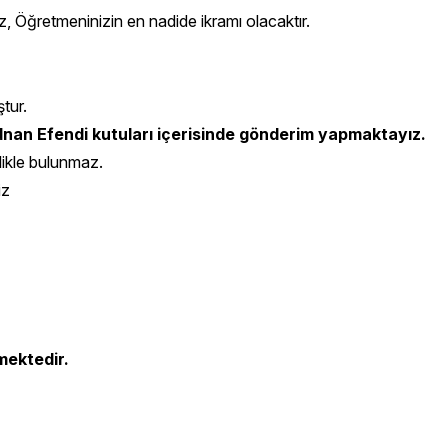
z, Öğretmeninizin en nadide ikramı olacaktır.
ştur.
nan Efendi kutuları içerisinde gönderim yapmaktayız.
likle bulunmaz.
iz
mektedir.