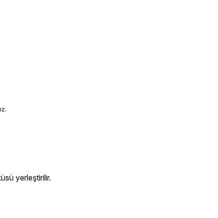
ız.
ü yerleştirilir.