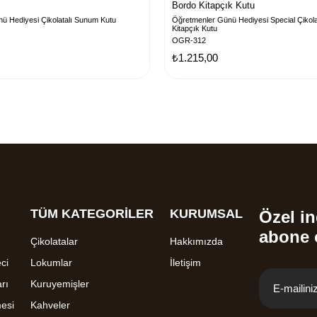
Bordo Kitapçık Kutu
ü Hediyesi Çikolatalı Sunum Kutu
Öğretmenler Günü Hediyesi Special Çikol
Kitapçık Kutu
OGR-312
₺1.215,00
TÜM KATEGORİLER
KURUMSAL
Özel in
abone 
Çikolatalar
Hakkımızda
ci
Lokumlar
İletişim
rı
Kuruyemişler
mesi
Kahveler