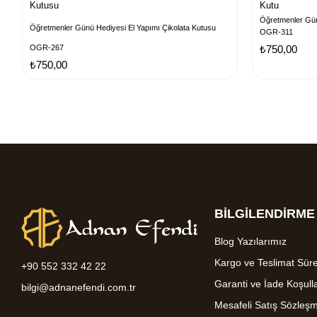
Kutusu
Kutu
Öğretmenler Gün
Öğretmenler Günü Hediyesi El Yapımı Çikolata Kutusu
OGR-311
OGR-267
₺750,00
₺750,00
BİLGİLENDİRME
Blog Yazılarımız
Kargo ve Teslimat Süre
+90 552 332 42 22
Garanti ve İade Koşulla
bilgi@adnanefendi.com.tr
Mesafeli Satış Sözleş