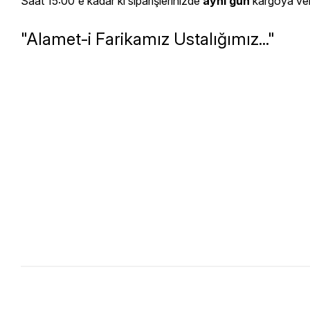
Saat 15:00'e kadar ki siparişlerinizde
aynı gün
kargoya veril
"Alamet-i Farikamız Ustalığımız..."