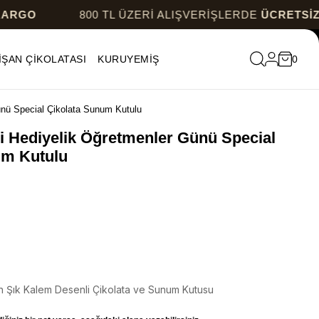
800 TL ÜZERİ ALIŞVERİŞLERDE
ÜCRETSİZ KARGO
İŞAN ÇİKOLATASI
KURUYEMİŞ
0
ünü Special Çikolata Sunum Kutulu
i Hediyelik Öğretmenler Günü Special
um Kutulu
n Şık Kalem Desenli Çikolata ve Sunum Kutusu