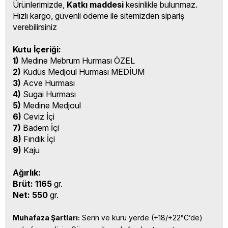
Ürünlerimizde,
Katkı maddesi
kesinlikle bulunmaz.
Hızlı kargo, güvenli ödeme ile sitemizden sipariş
verebilirsiniz
Kutu İçeriği:
1)
Medine Mebrum Hurması ÖZEL
2)
Kudüs Medjoul Hurması MEDİUM
3)
Acve Hurması
4)
Sugai Hurması
5)
Medine Medjoul
6)
Ceviz İçi
7)
Badem İçi
8)
Fındık İçi
9)
Kaju
Ağırlık:
Brüt: 1165
gr.
Net: 550
gr.
Muhafaza Şartları:
 Serin ve kuru yerde (+18/+22°C’de) 