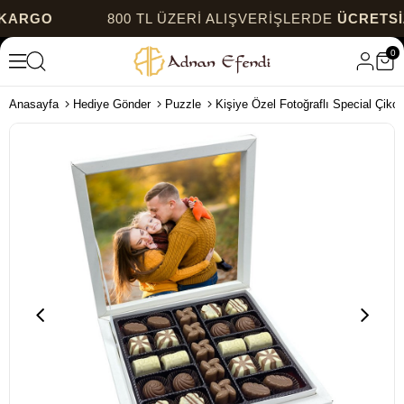
GO
800 TL ÜZERİ ALIŞVERİŞLERDE
ÜCRETSİZ K
0
Anasayfa
Hediye Gönder
Puzzle
Kişiye Özel Fotoğraflı Special Çiko