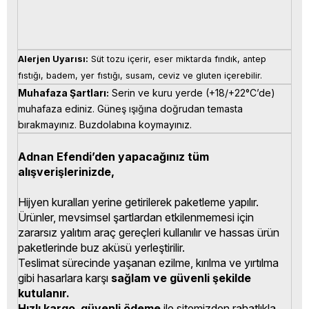
Alerjen Uyarısı:
 Süt tozu içerir, eser miktarda fındık, antep 
fıstığı, badem, yer fıstığı, susam, ceviz ve gluten içerebilir.
Muhafaza Şartları:
 Serin ve kuru yerde (+18/+22°C’de) 
muhafaza ediniz. Güneş ışığına doğrudan temasta 
bırakmayınız. Buzdolabına koymayınız.
Adnan Efendi’den yapacağınız tüm
alışverişlerinizde,
Hijyen kuralları yerine getirilerek paketleme yapılır.
Ürünler, mevsimsel şartlardan etkilenmemesi için
zararsız yalıtım araç gereçleri kullanılır ve hassas ürün
paketlerinde buz aküsü yerleştirilir.
Teslimat sürecinde yaşanan ezilme, kırılma ve yırtılma
gibi hasarlara karşı
sağlam ve güvenli şekilde
kutulanır.
Hızlı kargo
,
güvenli ödeme
ile sitemizden rahatlıkla