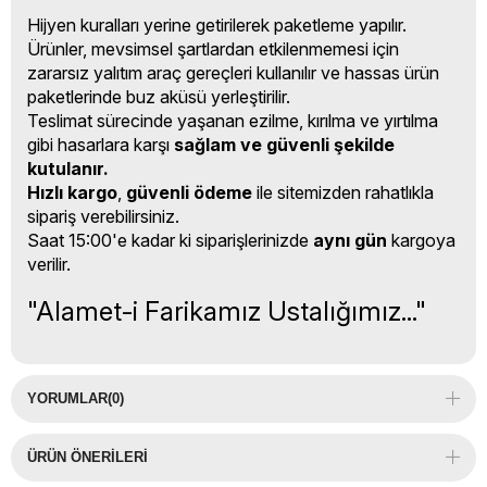
Hijyen kuralları yerine getirilerek paketleme yapılır.
Ürünler, mevsimsel şartlardan etkilenmemesi için
zararsız yalıtım araç gereçleri kullanılır ve hassas ürün
paketlerinde buz aküsü yerleştirilir.
Teslimat sürecinde yaşanan ezilme, kırılma ve yırtılma
gibi hasarlara karşı
sağlam ve güvenli şekilde
kutulanır.
Hızlı kargo
,
güvenli ödeme
ile sitemizden rahatlıkla
sipariş verebilirsiniz.
Saat 15:00'e kadar ki siparişlerinizde
aynı gün
kargoya
verilir.
"Alamet-i Farikamız Ustalığımız..."
YORUMLAR
(0)
ÜRÜN ÖNERILERI