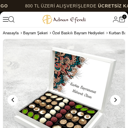
800 TL ÜZERİ ALIŞVERİŞLERDE
ÜCRETSİZ KARGO
0
Anasayfa
Bayram Şekeri
Özel Baskılı Bayram Hediyeleri