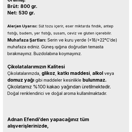
Brüt: 800 gr.
Net: 530 gr.
Alerjen Uyarısı:
 Süt tozu içerir, eser miktarda fındık, antep 
fıstığı, badem, yer fıstığı, susam, ceviz ve gluten içerebilir.
Muhafaza Şartları:
 Serin ve kuru yerde (+18/+22°C’de) 
muhafaza ediniz. Güneş ışığına doğrudan temasta 
bırakmayınız. Buzdolabına koymayınız.
Çikolatalarımızın Kalitesi
glikoz
katkı 
maddesi
alkol 
Çikolatalarımzda, 
, 
, 
veya 
domuz yağı 
bulunmaz.
gibi maddeler kesinlikle 
Çikolatamız %100 kakao yağından üretilmektedir.
Doğal renklendirici ve doğal aroma kullanılmaktadır.
Adnan Efendi’den yapacağınız tüm
alışverişlerinizde,