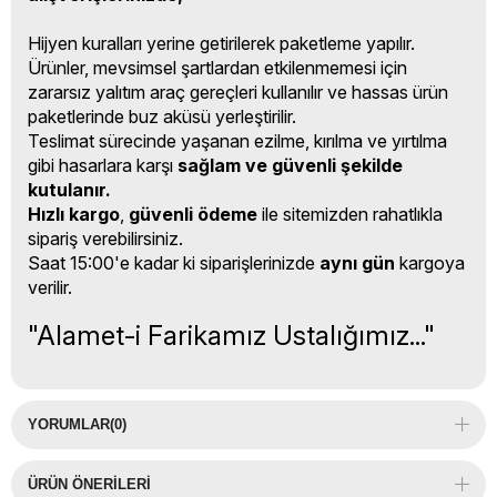
Hijyen kuralları yerine getirilerek paketleme yapılır.
Ürünler, mevsimsel şartlardan etkilenmemesi için
zararsız yalıtım araç gereçleri kullanılır ve hassas ürün
paketlerinde buz aküsü yerleştirilir.
Teslimat sürecinde yaşanan ezilme, kırılma ve yırtılma
gibi hasarlara karşı
sağlam ve güvenli şekilde
kutulanır.
Hızlı kargo
,
güvenli ödeme
ile sitemizden rahatlıkla
sipariş verebilirsiniz.
Saat 15:00'e kadar ki siparişlerinizde
aynı gün
kargoya
verilir.
"Alamet-i Farikamız Ustalığımız..."
YORUMLAR
(0)
ÜRÜN ÖNERILERI