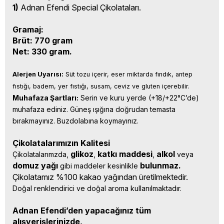
1)
Adnan Efendi Special Çikolataları.
Gramaj:
Brüt: 770 gram
Net: 330 gram.
Alerjen Uyarısı:
 Süt tozu içerir, eser miktarda fındık, antep 
fıstığı, badem, yer fıstığı, susam, ceviz ve gluten içerebilir.
Muhafaza Şartları:
 Serin ve kuru yerde (+18/+22°C’de) 
muhafaza ediniz. Güneş ışığına doğrudan temasta 
bırakmayınız. Buzdolabına koymayınız.
Çikolatalarımızın Kalitesi
glikoz
katkı 
maddesi
alkol 
Çikolatalarımzda, 
, 
, 
veya 
domuz yağı 
bulunmaz.
gibi maddeler kesinlikle 
Çikolatamız %100 kakao yağından üretilmektedir.
Doğal renklendirici ve doğal aroma kullanılmaktadır.
Adnan Efendi’den yapacağınız tüm
alışverişlerinizde,