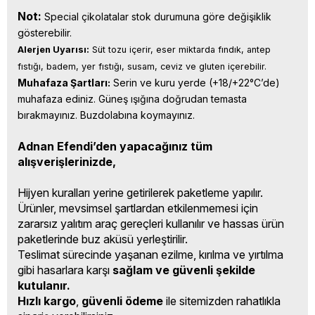
Not:
Special çikolatalar stok durumuna göre değişiklik
gösterebilir.
Alerjen Uyarısı:
 Süt tozu içerir, eser miktarda fındık, antep 
fıstığı, badem, yer fıstığı, susam, ceviz ve gluten içerebilir.
Muhafaza Şartları:
 Serin ve kuru yerde (+18/+22°C’de) 
muhafaza ediniz. Güneş ışığına doğrudan temasta 
bırakmayınız. Buzdolabına koymayınız.
Adnan Efendi’den yapacağınız tüm
alışverişlerinizde,
Hijyen kuralları yerine getirilerek paketleme yapılır.
Ürünler, mevsimsel şartlardan etkilenmemesi için
zararsız yalıtım araç gereçleri kullanılır ve hassas ürün
paketlerinde buz aküsü yerleştirilir.
Teslimat sürecinde yaşanan ezilme, kırılma ve yırtılma
gibi hasarlara karşı
sağlam ve güvenli şekilde
kutulanır.
Hızlı kargo
,
güvenli ödeme
ile sitemizden rahatlıkla