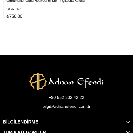
Öğretmenler Günü Hediyesi El Yapımı Çikolata Kutusu
OGR-267
₺750,00
+90 552 332 42 22
bilgi@adnanefendi.com.tr
BİLGİLENDİRME
TÜM KATEGORİLER