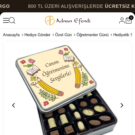
800 TL ÜZERİ ALIŞVERİŞLERDE
ÜCRETSİZ KARGO
0
Anasayfa
Hediye Gönder
Özel Gün
Öğretmenler Günü
Hediyelik Sp