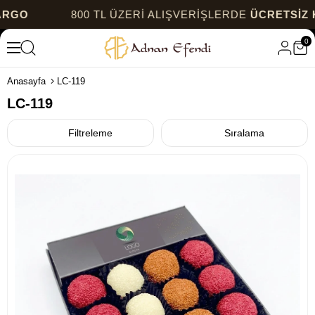
GO
800 TL ÜZERİ ALIŞVERİŞLERDE
ÜCRETSİZ K
0
Anasayfa
LC-119
LC-119
Filtreleme
Sıralama