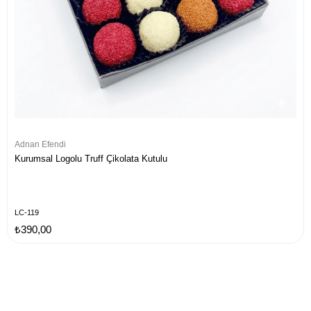
Adnan Efendi
Kurumsal Logolu Truff Çikolata Kutulu
LC-119
₺390,00