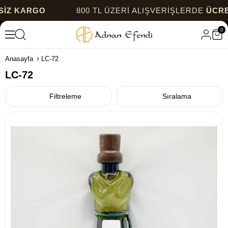
Z KARGO
800 TL ÜZERİ ALIŞVERİŞLERDE
ÜCRET
0
Anasayfa
LC-72
LC-72
Filtreleme
Sıralama