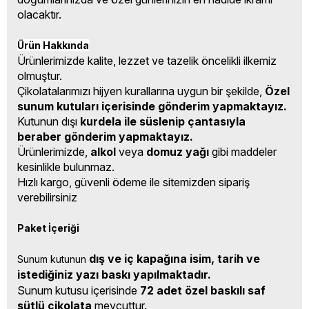
olacaktır.
Ürün Hakkında
Ürünlerimizde kalite, lezzet ve tazelik öncelikli ilkemiz
olmuştur.
Çikolatalarımızı hijyen kurallarına uygun bir şekilde,
Özel
sunum kutuları içerisinde gönderim yapmaktayız.
Kutunun dışı
kurdela ile süslenip çantasıyla
beraber gönderim yapmaktayız.
Ürünlerimizde,
alkol
veya
domuz yağı
gibi maddeler
kesinlikle bulunmaz.
Hızlı kargo, güvenli ödeme ile sitemizden sipariş
verebilirsiniz
Paket İçeriği
dış ve iç kapağına isim, tarih ve 
Sunum kutunun 
istediğiniz yazı baskı yapılmaktadır.
Sunum kutusu içerisinde
72 adet özel baskılı saf
sütlü çikolata
mevcuttur.