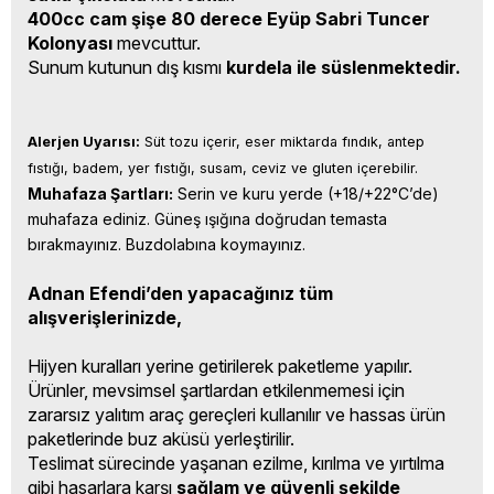
400cc cam şişe 80 derece Eyüp Sabri Tuncer
Kolonyası
mevcuttur.
Sunum kutunun dış kısmı
kurdela ile süslenmektedir.
Alerjen Uyarısı:
 Süt tozu içerir, eser miktarda fındık, antep 
fıstığı, badem, yer fıstığı, susam, ceviz ve gluten içerebilir.
Muhafaza Şartları:
 Serin ve kuru yerde (+18/+22°C’de) 
muhafaza ediniz. Güneş ışığına doğrudan temasta 
bırakmayınız. Buzdolabına koymayınız.
Adnan Efendi’den yapacağınız tüm
alışverişlerinizde,
Hijyen kuralları yerine getirilerek paketleme yapılır.
Ürünler, mevsimsel şartlardan etkilenmemesi için
zararsız yalıtım araç gereçleri kullanılır ve hassas ürün
paketlerinde buz aküsü yerleştirilir.
Teslimat sürecinde yaşanan ezilme, kırılma ve yırtılma
gibi hasarlara karşı
sağlam ve güvenli şekilde