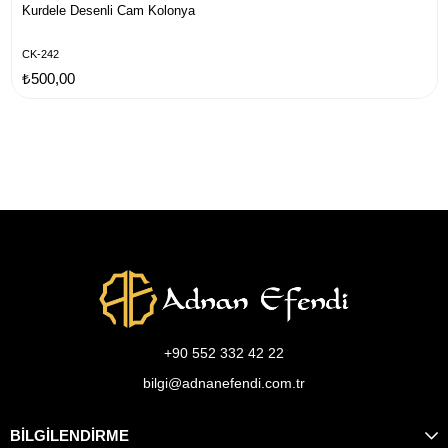
Kurdele Desenli Cam Kolonya
CK-242
₺500,00
+90 552 332 42 22
bilgi@adnanefendi.com.tr
BİLGİLENDİRME