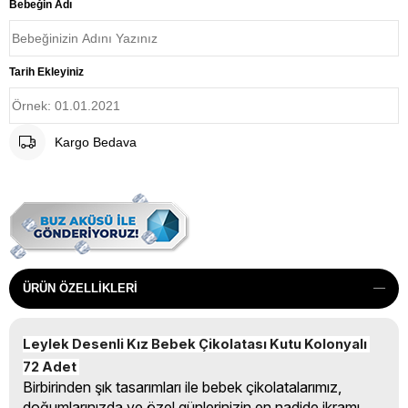
Bebeğin Adı
Tarih Ekleyiniz
Kargo Bedava
ÜRÜN ÖZELLIKLERI
Leylek Desenli Kız Bebek Çikolatası Kutu Kolonyalı 
72 Adet 
Birbirinden şık tasarımları ile bebek çikolatalarımız,
doğumlarınızda ve özel günlerinizin en nadide ikramı