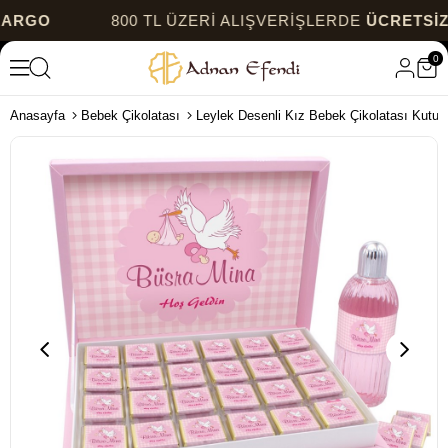
800 TL ÜZERİ ALIŞVERİŞLERDE
ÜCRETSİZ KAR
0
Anasayfa
Bebek Çikolatası
Leylek Desenli Kız Bebek Çikolatası Kutu 