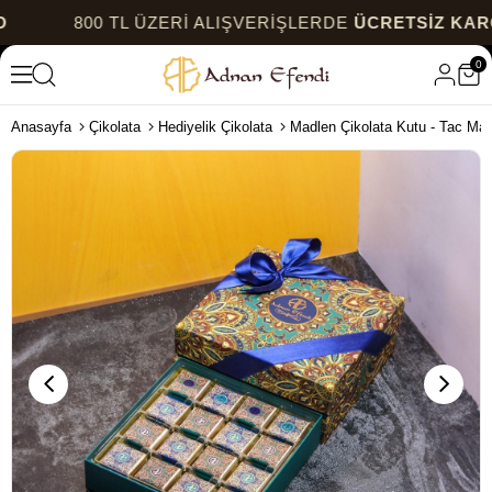
800 TL ÜZERİ ALIŞVERİŞLERDE
ÜCRETSİZ KARGO
0
Anasayfa
Çikolata
Hediyelik Çikolata
Madlen Çikolata Kutu - Tac Maha