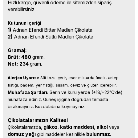
Hızlı kargo, güvenli ödeme ile sitemizden sipariş
verebilirsiniz
Kutunun İçeriği
1)
Adnan Efendi Bitter Madlen Çikolata
2)
Adnan Efendi Sütlü Madlen Çikolata
Gramaj:
Brüt: 480
gram.
Net: 234
gram.
Alerjen Uyarısı:
 Süt tozu içerir, eser miktarda fındık, antep 
fıstığı, badem, yer fıstığı, susam, ceviz ve gluten içerebilir.
Muhafaza Şartları:
 Serin ve kuru yerde (+18/+22°C’de) 
muhafaza ediniz. Güneş ışığına doğrudan temasta 
bırakmayınız. Buzdolabına koymayınız.
Çikolatalarımızın Kalitesi
glikoz
katkı 
maddesi
alkol 
Çikolatalarımzda, 
, 
, 
veya 
domuz yağı 
bulunmaz.
gibi maddeler kesinlikle 