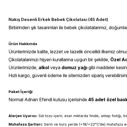
Nakış Desenli Erkek Bebek Çikolatası (45 Adet)
Birbirinden şık tasarımları ile bebek çikolatalarımız, doğumla
Ürün Hakkında
Ürünlerimizde kalite, lezzet ve tazelik öncelikli ilkemiz olmu
Çikolatalarımızı hijyen kurallarına uygun bir şekilde,
Özel Ad
Ürünlerimizde,
alkol
veya
domuz yağı
gibi maddeler kesin
Hızlı kargo, güvenli ödeme ile sitemizden sipariş verebilirsin
Paket İçeriği
Normal Adnan Efendi kutusu içerisinde
45
adet özel baskı
Alerjen Uyarısı:
 Süt tozu içerir, eser miktarda fındık, antep fıstığı, 
Muhafaza Şartları:
 Serin ve kuru yerde (+18/+22°C’de) muhafaza ed