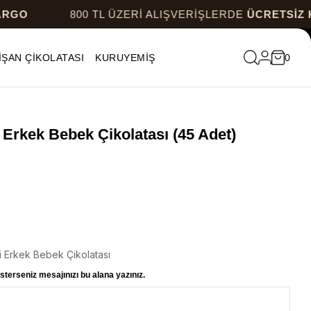
800 TL ÜZERİ ALIŞVERİŞLERDE
ÜCRETSİZ KARGO
İŞAN ÇİKOLATASI
KURUYEMİŞ
0
 Erkek Bebek Çikolatası (45 Adet)
i Erkek Bebek Çikolatası
sterseniz mesajınızı bu alana yazınız.