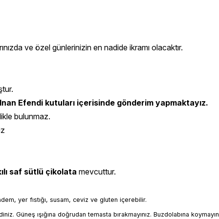
rınızda ve özel günlerinizin en nadide ikramı olacaktır.
ştur.
nan Efendi kutuları içerisinde gönderim yapmaktayız.
likle bulunmaz.
iz
lı saf sütlü çikolata
mevcuttur.
badem, yer fıstığı, susam, ceviz ve gluten içerebilir.
iniz. Güneş ışığına doğrudan temasta bırakmayınız. Buzdolabına koymayın