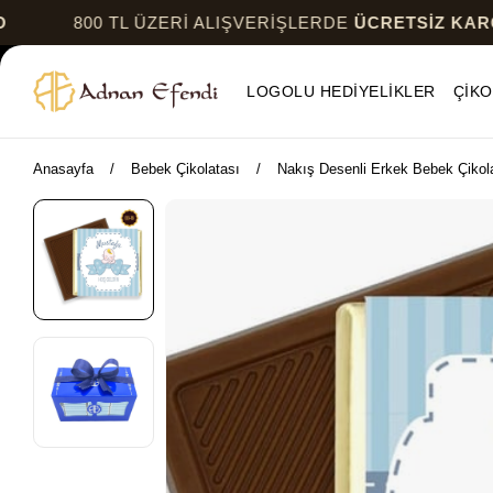
800 TL ÜZERİ ALIŞVERİŞLERDE
ÜCRETSİZ KARGO
LOGOLU HEDİYELİKLER
ÇİKO
Anasayfa
Bebek Çikolatası
Nakış Desenli Erkek Bebek Çikola