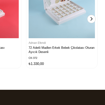
Adnan Efendi
tası
72 Adetli Madlen Erkek Bebek Çikolatası Oturan
Ayıcık Desenli
CK-372
₺1.330,00