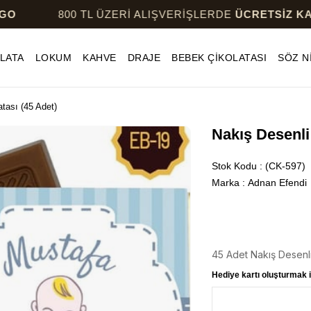
800 TL ÜZERİ ALIŞVERİŞLERDE
ÜCRETSİZ KARGO
LATA
LOKUM
KAHVE
DRAJE
BEBEK ÇİKOLATASI
SÖZ N
tası (45 Adet)
Nakış Desenli
Stok Kodu
(CK-597)
Marka
:
Adnan Efendi
45 Adet Nakış Desenl
Hediye kartı oluşturmak i