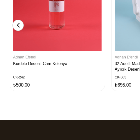
Adnan Efendi
Adnan Efendi
Kurdele Desenli Cam Kolonya
32 Adetli Mad
Ayıcık Desenl
CK-242
CK-363
₺500,00
₺695,00