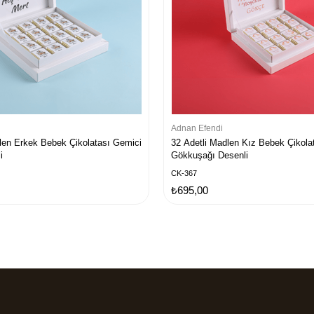
Adnan Efendi
len Erkek Bebek Çikolatası Gemici
32 Adetli Madlen Kız Bebek Çikola
i
Gökkuşağı Desenli
CK-367
₺695,00