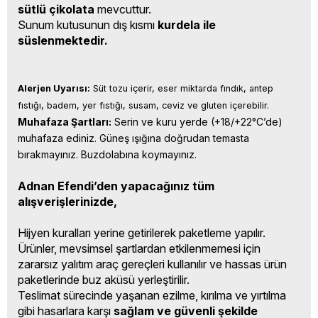
sütlü çikolata
mevcuttur.
Sunum kutusunun dış kısmı
kurdela ile
süslenmektedir.
Alerjen Uyarısı:
 Süt tozu içerir, eser miktarda fındık, antep 
fıstığı, badem, yer fıstığı, susam, ceviz ve gluten içerebilir.
Muhafaza Şartları:
 Serin ve kuru yerde (+18/+22°C’de) 
muhafaza ediniz. Güneş ışığına doğrudan temasta 
bırakmayınız. Buzdolabına koymayınız.
Adnan Efendi’den yapacağınız tüm
alışverişlerinizde,
Hijyen kuralları yerine getirilerek paketleme yapılır.
Ürünler, mevsimsel şartlardan etkilenmemesi için
zararsız yalıtım araç gereçleri kullanılır ve hassas ürün
paketlerinde buz aküsü yerleştirilir.
Teslimat sürecinde yaşanan ezilme, kırılma ve yırtılma
gibi hasarlara karşı
sağlam ve güvenli şekilde