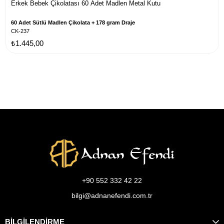
Erkek Bebek Çikolatası 60 Adet Madlen Metal Kutu
60 Adet Sütlü Madlen Çikolata + 178 gram Draje
CK-237
₺1.445,00
+90 552 332 42 22
bilgi@adnanefendi.com.tr
BİLGİLENDİRME