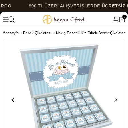
800 TL ÜZERİ ALIŞVERİŞLERDE
ÜCRETSİZ KARG
0
Anasayfa
Bebek Çikolatası