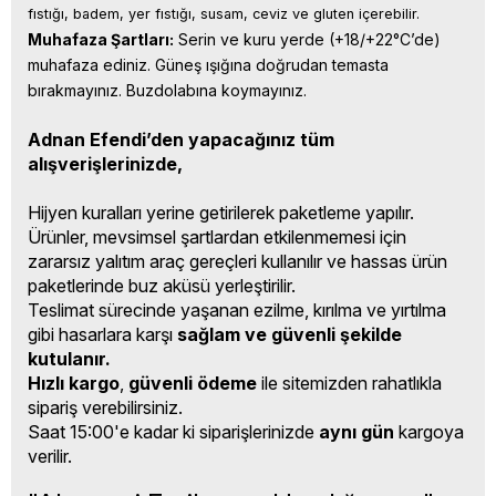
fıstığı, badem, yer fıstığı, susam, ceviz ve gluten içerebilir.
Muhafaza Şartları:
 Serin ve kuru yerde (+18/+22°C’de) 
muhafaza ediniz. Güneş ışığına doğrudan temasta 
bırakmayınız. Buzdolabına koymayınız.
Adnan Efendi’den yapacağınız tüm
alışverişlerinizde,
Hijyen kuralları yerine getirilerek paketleme yapılır.
Ürünler, mevsimsel şartlardan etkilenmemesi için
zararsız yalıtım araç gereçleri kullanılır ve hassas ürün
paketlerinde buz aküsü yerleştirilir.
Teslimat sürecinde yaşanan ezilme, kırılma ve yırtılma
gibi hasarlara karşı
sağlam ve güvenli şekilde
kutulanır.
Hızlı kargo
,
güvenli ödeme
ile sitemizden rahatlıkla
sipariş verebilirsiniz.
Saat 15:00'e kadar ki siparişlerinizde
aynı gün
kargoya
verilir.