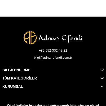
+90 552 332 42 22
bilgi@adnanefendi.com.tr
BİLGİLENDİRME
TÜM KATEGORİLER
KURUMSAL
Özel indirim fırsatlarını kaçırmamak için abone olun!