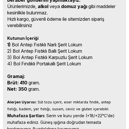
beraber gönderim yapmaktayız.
Ürünlerimizde,
alkol
veya
domuz yağı
gibi maddeler
kesinlikle bulunmaz.
Hızlı kargo, güvenli ödeme ile sitemizden sipariş
verebilirsiniz
Kutunun İçeriği
1)
Bol Antep Fıstıklı Narlı Şerit Lokum
2) Bol Antep Fıstıklı Ballı Şerit Lokum
3) Bol Antep Fıstıklı Karpuzlu Şerit Lokum
4) Bol Fındıklı Portakallı Şerit Lokum
Gramaj:
Brüt: 410
gram.
Net: 350
gram.
Alerjen Uyarısı:
 Süt tozu içerir, eser miktarda fındık, antep 
fıstığı, badem, yer fıstığı, susam, ceviz ve gluten içerebilir.
Muhafaza Şartları:
 Serin ve kuru yerde (+18/+22°C’de) 
muhafaza ediniz. Güneş ışığına doğrudan temasta 
bırakmayınız. Buzdolabına koymayınız.