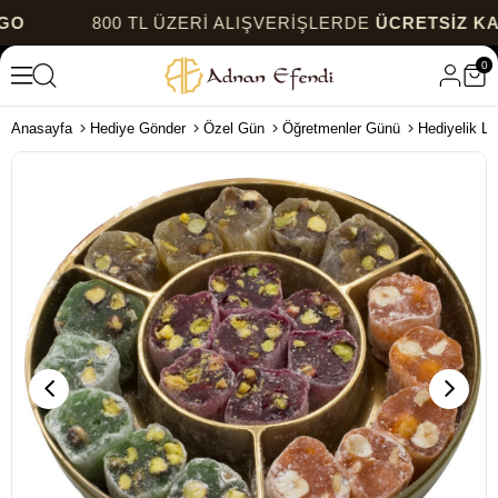
800 TL ÜZERİ ALIŞVERİŞLERDE
ÜCRETSİZ KARGO
0
Anasayfa
Hediye Gönder
Özel Gün
Öğretmenler Günü
Hediyelik L