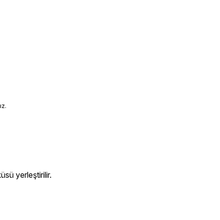
ız.
ü yerleştirilir.