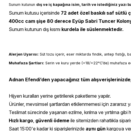
Sunum kutunun 
dış ve iç kapağına isim, tarih ve istediğiniz yazı 
Sunum kutusu içerisinde
72 adet özel baskılı saf sütlü 
400cc cam şişe 80 derece Eyüp Sabri Tuncer Kolon
Sunum kutunun dış kısmı
kurdela ile süslenmektedir.
Alerjen Uyarısı:
 Süt tozu içerir, eser miktarda fındık, antep fıstığı, 
Muhafaza Şartları:
 Serin ve kuru yerde (+18/+22°C’de) muhafaza ed
Adnan Efendi’den yapacağınız tüm alışverişlerinizde
Hijyen kuralları yerine getirilerek paketleme yapılır.
Ürünler, mevsimsel şartlardan etkilenmemesi için zararsız yal
Teslimat sürecinde yaşanan ezilme, kırılma ve yırtılma gibi 
Hızlı kargo
,
güvenli ödeme
ile sitemizden rahatlıkla sipariş
Saat 15:00'e kadar ki siparişlerinizde
aynı gün
kargoya veril