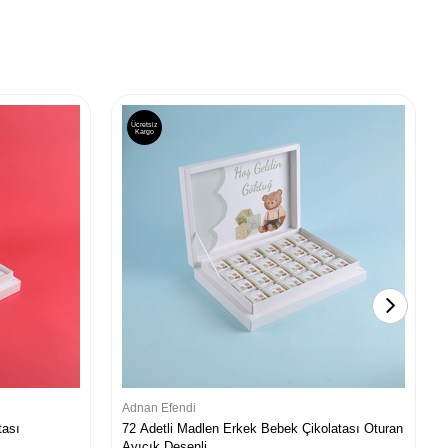
Ücretsiz
Kargo
Adnan Efendi
tası
72 Adetli Madlen Erkek Bebek Çikolatası Oturan
Ayıcık Desenli