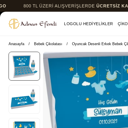
800 TL ÜZERİ ALIŞVERİŞLERDE
ÜCRETSİZ KARGO
LOGOLU HEDİYELİKLER
ÇİKO
Anasayfa
Bebek Çikolatası
Oyuncak Desenli Erkek Bebek Çik