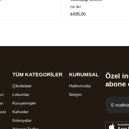
CK-367
₺695,00
TÜM KATEGORİLER
KURUMSAL
Özel in
abone 
Çikolatalar
Hakkımızda
ci
Lokumlar
İletişim
rı
Kuruyemişler
mesi
Kahveler
Kolonyalar