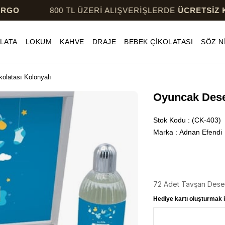
800 TL ÜZERİ ALIŞVERİŞLERDE
ÜCRETSİZ KARGO
LATA
LOKUM
KAHVE
DRAJE
BEBEK ÇİKOLATASI
SÖZ N
olatası Kolonyalı
Oyuncak Desen
Stok Kodu
(CK-403)
Marka
:
Adnan Efendi
72 Adet Tavşan Desen
Hediye kartı oluşturmak i