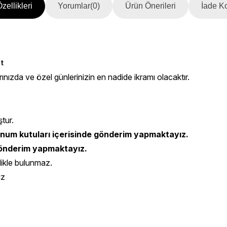
zellikleri
Yorumlar
(0)
Ürün Önerileri
İade Ko
t 
rınızda ve özel günlerinizin en nadide ikramı olacaktır.
ştur.
num kutuları içerisinde gönderim yapmaktayız.
 gönderim yapmaktayız.
likle bulunmaz.
iz