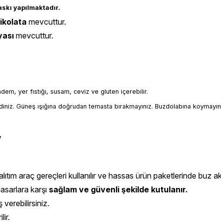
baskı yapılmaktadır.
çikolata
mevcuttur.
yası
mevcuttur.
badem, yer fıstığı, susam, ceviz ve gluten içerebilir.
iniz. Güneş ışığına doğrudan temasta bırakmayınız. Buzdolabına koymayın
,
ıtım araç gereçleri kullanılır ve hassas ürün paketlerinde buz aküs
hasarlara karşı
sağlam ve güvenli şekilde kutulanır.
 verebilirsiniz.
ir.