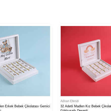
Adnan Efendi
len Erkek Bebek Çikolatası Gemici
32 Adetli Madlen Kız Bebek Çikola
i
Gökkuşağı Desenli