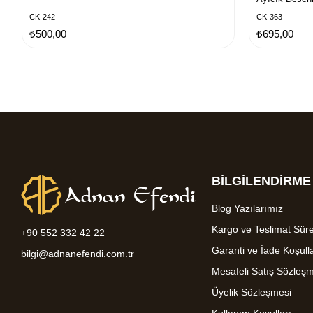
CK-242
CK-363
₺500,00
₺695,00
BİLGİLENDİRME
Blog Yazılarımız
Kargo ve Teslimat Süre
+90 552 332 42 22
Garanti ve İade Koşulla
bilgi@adnanefendi.com.tr
Mesafeli Satış Sözleş
Üyelik Sözleşmesi