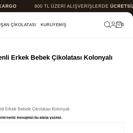
800 TL ÜZERİ ALIŞVERİŞLERDE
ÜCRETSİZ KARGO
İŞAN ÇİKOLATASI
KURUYEMİŞ
0
li Erkek Bebek Çikolatası Kolonyalı
li Erkek Bebek Çikolatası Kolonyalı
sterseniz mesajınızı bu alana yazınız.