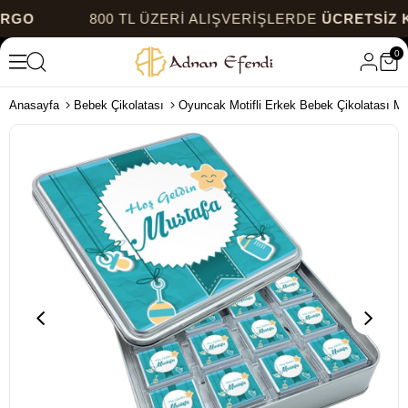
800 TL ÜZERİ ALIŞVERİŞLERDE
ÜCRETSİZ KARG
0
Anasayfa
Bebek Çikolatası
Oyuncak Motifli Erkek Bebek Çikolatası Me