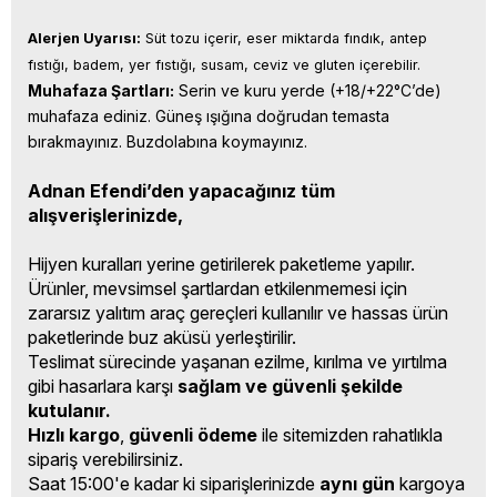
Alerjen Uyarısı:
 Süt tozu içerir, eser miktarda fındık, antep 
fıstığı, badem, yer fıstığı, susam, ceviz ve gluten içerebilir.
Muhafaza Şartları:
 Serin ve kuru yerde (+18/+22°C’de) 
muhafaza ediniz. Güneş ışığına doğrudan temasta 
bırakmayınız. Buzdolabına koymayınız.
Adnan Efendi’den yapacağınız tüm
alışverişlerinizde,
Hijyen kuralları yerine getirilerek paketleme yapılır.
Ürünler, mevsimsel şartlardan etkilenmemesi için
zararsız yalıtım araç gereçleri kullanılır ve hassas ürün
paketlerinde buz aküsü yerleştirilir.
Teslimat sürecinde yaşanan ezilme, kırılma ve yırtılma
gibi hasarlara karşı
sağlam ve güvenli şekilde
kutulanır.
Hızlı kargo
,
güvenli ödeme
ile sitemizden rahatlıkla
sipariş verebilirsiniz.
Saat 15:00'e kadar ki siparişlerinizde
aynı gün
kargoya