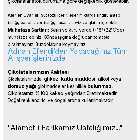
çikolatalar stok durumuna göre değişkenlik gösterebilir.
Alerjen Uyarısı:
 Süt tozu içerir, eser miktarda fındık, antep 
fıstığı, badem, yer fıstığı, susam, ceviz ve gluten içerebilir.
Muhafaza Şartları:
 Serin ve kuru yerde (+18/+22°C’de) 
muhafaza ediniz. Güneş ışığına doğrudan temasta 
bırakmayınız. Buzdolabına koymayınız.
Adnan Efendi’den Yapacağınız Tüm
Alışverişlerinizde
Çikolatalarımızın Kalitesi
glikoz
katkı 
maddesi
alkol 
Çikolatalarımzda, 
, 
, 
veya 
domuz yağı 
bulunmaz.
gibi maddeler kesinlikle 
Çikolatamız %100 kakao yağından üretilmektedir.
Doğal renklendirici ve doğal aroma kullanılmaktadır.
"Alamet-i Farikamız Ustalığımız..."