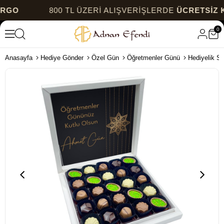
800 TL ÜZERİ ALIŞVERİŞLERDE
ÜCRETSİZ KARG
0
Anasayfa
Hediye Gönder
Özel Gün
Öğretmenler Günü
Hediyelik Sp