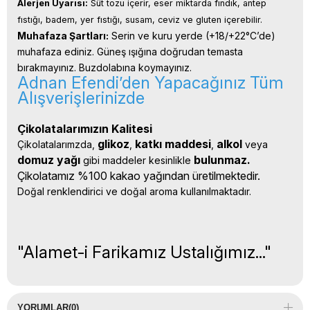
Alerjen Uyarısı:
 Süt tozu içerir, eser miktarda fındık, antep 
fıstığı, badem, yer fıstığı, susam, ceviz ve gluten içerebilir.
Muhafaza Şartları:
 Serin ve kuru yerde (+18/+22°C’de) 
muhafaza ediniz. Güneş ışığına doğrudan temasta 
bırakmayınız. Buzdolabına koymayınız.
Adnan Efendi’den Yapacağınız Tüm
Alışverişlerinizde
Çikolatalarımızın Kalitesi
glikoz
katkı 
maddesi
alkol 
Çikolatalarımzda, 
, 
, 
veya 
domuz yağı 
bulunmaz.
gibi maddeler kesinlikle 
Çikolatamız %100 kakao yağından üretilmektedir.
Doğal renklendirici ve doğal aroma kullanılmaktadır.
"Alamet-i Farikamız Ustalığımız..."
YORUMLAR
(0)