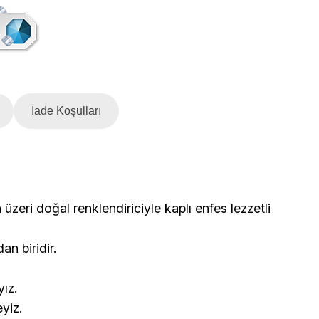
İade Koşulları
 üzeri doğal renklendiriciyle kaplı enfes lezzetli
n biridir.
ız.
yiz.