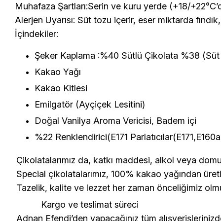
Muhafaza Şartları
:Serin ve kuru yerde (+18/+22°C’
Alerjen Uyarısı:
Süt tozu içerir, eser miktarda fındık, 
İçindekiler:
Şeker Kaplama :%40 Sütlü Çikolata %38 (Süt 
Kakao Yağı
Kakao Kitlesi
Emilgatör (Ayçiçek Lesitini)
Doğal Vanilya Aroma Vericisi, Badem içi
%22 Renklendirici(E171 Parlatıcılar(E171,E160a 
Çikolatalarımız da, katkı maddesi, alkol veya domu
Special çikolatalarımız, 100% kakao yağından üreti
Tazelik, kalite ve lezzet her zaman önceliğimiz olm
Kargo ve teslimat süreci
Adnan Efendi’den yapacağınız tüm alışverişlerinizd