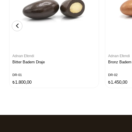
Adnan Efendi
Adnan Efendi
Bitter Badem Draje
Bronz Badem 
DR-01
DR-02
₺1.800,00
₺1.450,00