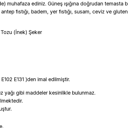
de) muhafaza ediniz. Güneş ışığına doğrudan temasta b
antep fıstığı, badem, yer fıstığı, susam, ceviz ve gluten i
Tozu (İnek) Şeker
E102 E131 )den imal edilmiştir.
z yağı gibi maddeler kesinlikle bulunmaz.
lmektedir.
uştur.
e,