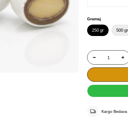
Gramaj
250 gr
500 g
Kargo Bedava