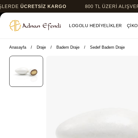
ÜCRETSİZ KARGO
800 TL ÜZERİ ALIŞVERİŞLER
LOGOLU HEDİYELİKLER
ÇİKO
Anasayfa
Draje
Badem Draje
Sedef Badem Draje