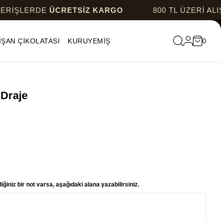
RDE
ÜCRETSİZ KARGO
800 TL ÜZERİ ALIŞVERİŞ
İŞAN ÇİKOLATASI
KURUYEMİŞ
0
Draje
ğiniz bir not varsa, aşağıdaki alana yazabilirsiniz.