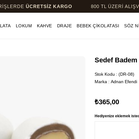
DE
ÜCRETSİZ KARGO
800 TL ÜZERİ ALIŞVERİŞLE
LATA
LOKUM
KAHVE
DRAJE
BEBEK ÇİKOLATASI
SÖZ N
Sedef Badem 
Stok Kodu
(DR-08)
Marka
:
Adnan Efendi
₺365,00
Hediyenize eklemek istedi