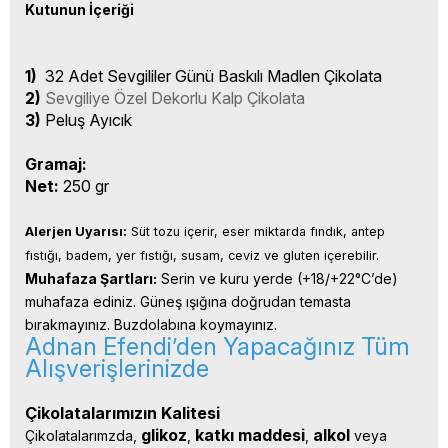
Kutunun İçeriği
1)
32 Adet Sevgililer Günü Baskılı Madlen Çikolata
2)
Sevgiliye Özel Dekorlu Kalp Çikolata
3)
Peluş Ayıcık
Gramaj:
Net:
250 gr
Alerjen Uyarısı:
 Süt tozu içerir, eser miktarda fındık, antep 
fıstığı, badem, yer fıstığı, susam, ceviz ve gluten içerebilir.
Muhafaza Şartları:
 Serin ve kuru yerde (+18/+22°C’de) 
muhafaza ediniz. Güneş ışığına doğrudan temasta 
bırakmayınız. Buzdolabına koymayınız.
Adnan Efendi’den Yapacağınız Tüm
Alışverişlerinizde
Çikolatalarımızın Kalitesi
glikoz
katkı 
maddesi
alkol 
Çikolatalarımzda, 
, 
, 
veya 