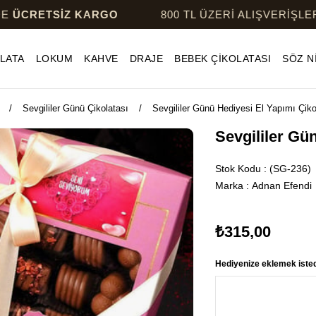
İZ KARGO
800 TL ÜZERİ ALIŞVERİŞLERDE
ÜCRE
LATA
LOKUM
KAHVE
DRAJE
BEBEK ÇİKOLATASI
SÖZ N
Sevgililer Günü Çikolatası
Sevgililer Günü Hediyesi El Yapımı Çik
Sevgililer Gü
Stok Kodu
(SG-236)
Marka
:
Adnan Efendi
₺315,00
Hediyenize eklemek istedi