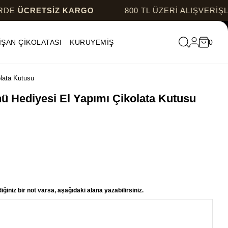
TSİZ KARGO
800 TL ÜZERİ ALIŞVERİŞLERDE
ÜCR
İŞAN ÇİKOLATASI
KURUYEMİŞ
0
olata Kutusu
nü Hediyesi El Yapımı Çikolata Kutusu
ğiniz bir not varsa, aşağıdaki alana yazabilirsiniz.