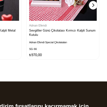
Adnan Efendi
Kalpli Metal
Sevgililer Günü Çikolatası Kırmızı Kalpli Sunum
Kutulu
Adnan Efendi Special Çikolataları
SG-66
₺970,00
dirim fırsatlarını kaçırmamak için