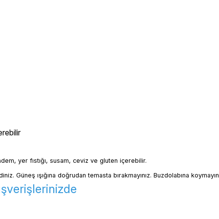
ebilir
badem, yer fıstığı, susam, ceviz ve gluten içerebilir.
iniz. Güneş ışığına doğrudan temasta bırakmayınız. Buzdolabına koymayın
verişlerinizde