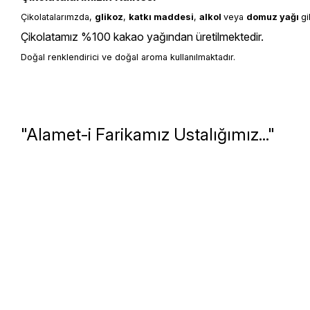
Çikolatalarımzda, 
glikoz
, 
katkı 
maddesi
, 
alkol 
veya 
domuz yağı 
gi
Çikolatamız %100 kakao yağından üretilmektedir.
Doğal renklendirici ve doğal aroma kullanılmaktadır.
"Alamet-i Farikamız Ustalığımız..."