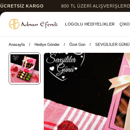
 KARGO
800 TL ÜZERİ ALIŞVERİŞLERDE
ÜCRETS
LOGOLU HEDİYELİKLER
ÇİKO
Anasayfa
Hediye Gönder
Özel Gün
SEVGİLİLER GÜNÜ