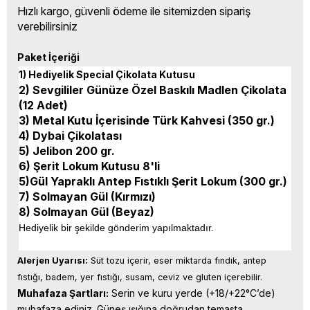
Hızlı kargo, güvenli ödeme ile sitemizden sipariş
verebilirsiniz
Paket İçeriği
1) Hediyelik Special Çikolata Kutusu
2) Sevgililer Günüze Özel Baskılı Madlen Çikolata
(12 Adet)
3) Metal Kutu İçerisinde Türk Kahvesi (350 gr.)
4) Dybai Çikolatası
5) Jelibon 200 gr.
6) Şerit Lokum Kutusu 8'li
5)Gül Yapraklı Antep Fıstıklı Şerit Lokum (300 gr.)
7) Solmayan Gül (Kırmızı)
8) Solmayan Gül (Beyaz)
Hediyelik bir şekilde gönderim yapılmaktadır.
Alerjen Uyarısı:
 Süt tozu içerir, eser miktarda fındık, antep 
fıstığı, badem, yer fıstığı, susam, ceviz ve gluten içerebilir.
Muhafaza Şartları:
 Serin ve kuru yerde (+18/+22°C’de) 
muhafaza ediniz. Güneş ışığına doğrudan temasta 