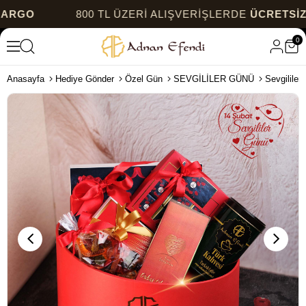
O
800 TL ÜZERİ ALIŞVERİŞLERDE
ÜCRETSİZ KA
0
Anasayfa
Hediye Gönder
Özel Gün
SEVGİLİLER GÜNÜ
Sevgililer