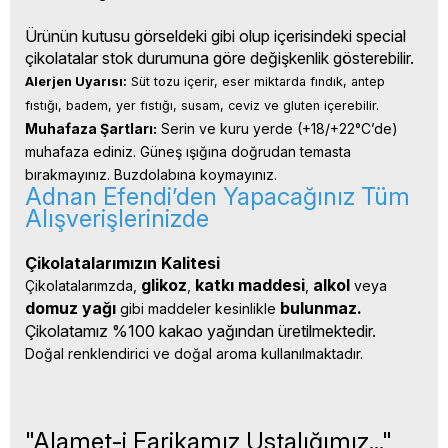
Ürünün kutusu görseldeki gibi olup içerisindeki special
çikolatalar stok durumuna göre değişkenlik gösterebilir.
Alerjen Uyarısı:
 Süt tozu içerir, eser miktarda fındık, antep 
fıstığı, badem, yer fıstığı, susam, ceviz ve gluten içerebilir.
Muhafaza Şartları:
 Serin ve kuru yerde (+18/+22°C’de) 
muhafaza ediniz. Güneş ışığına doğrudan temasta 
bırakmayınız. Buzdolabına koymayınız.
Adnan Efendi’den Yapacağınız Tüm
Alışverişlerinizde
Çikolatalarımızın Kalitesi
glikoz
katkı 
maddesi
alkol 
Çikolatalarımzda, 
, 
, 
veya 
domuz yağı 
bulunmaz.
gibi maddeler kesinlikle 
Çikolatamız %100 kakao yağından üretilmektedir.
Doğal renklendirici ve doğal aroma kullanılmaktadır.
"Alamet-i Farikamız Ustalığımız..."