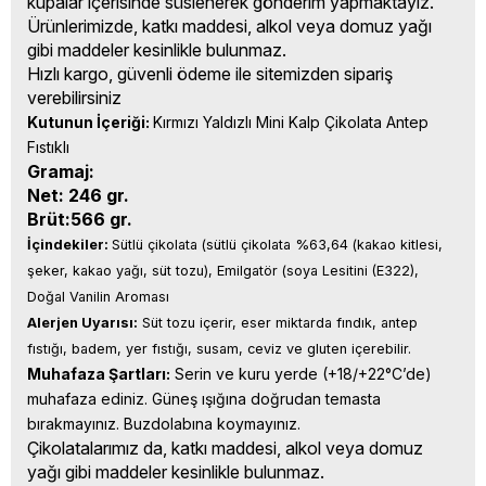
kupalar içerisinde süslenerek gönderim yapmaktayız.
Ürünlerimizde, katkı maddesi, alkol veya domuz yağı
gibi maddeler kesinlikle bulunmaz.
Hızlı kargo, güvenli ödeme ile sitemizden sipariş
verebilirsiniz
Kutunun İçeriği: 
Kırmızı Yaldızlı Mini Kalp Çikolata Antep 
Fıstıklı
Gramaj:
Net: 246 gr.
Brüt:566 gr.
İçindekiler: 
Sütlü çikolata (sütlü çikolata %63,64 (kakao kitlesi, 
şeker, kakao yağı, süt tozu), Emilgatör (soya Lesitini (E322), 
Doğal Vanilin Aroması
Alerjen Uyarısı:
 Süt tozu içerir, eser miktarda fındık, antep 
fıstığı, badem, yer fıstığı, susam, ceviz ve gluten içerebilir.
Muhafaza Şartları:
 Serin ve kuru yerde (+18/+22°C’de) 
muhafaza ediniz. Güneş ışığına doğrudan temasta 
bırakmayınız. Buzdolabına koymayınız.
Çikolatalarımız da, katkı maddesi, alkol veya domuz
yağı gibi maddeler kesinlikle bulunmaz.