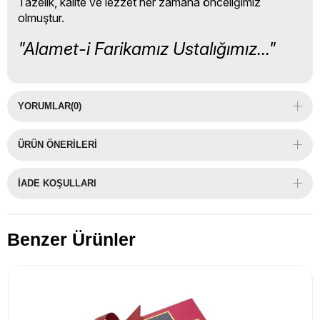
Tazelik, kalite ve lezzet her zamana önceliğimiz
olmuştur.
"Alamet-i Farikamız Ustalığımız..."
YORUMLAR
(0)
ÜRÜN ÖNERILERI
İADE KOŞULLARI
Benzer Ürünler