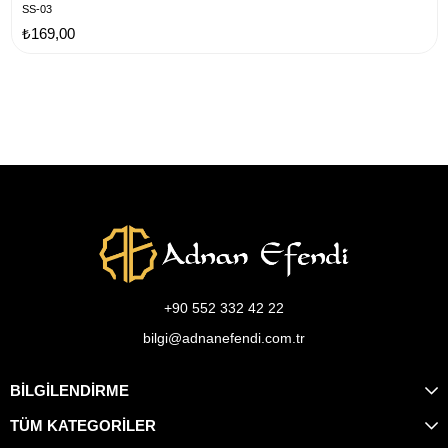
SS-03
₺169,00
+90 552 332 42 22
bilgi@adnanefendi.com.tr
BİLGİLENDİRME
TÜM KATEGORİLER