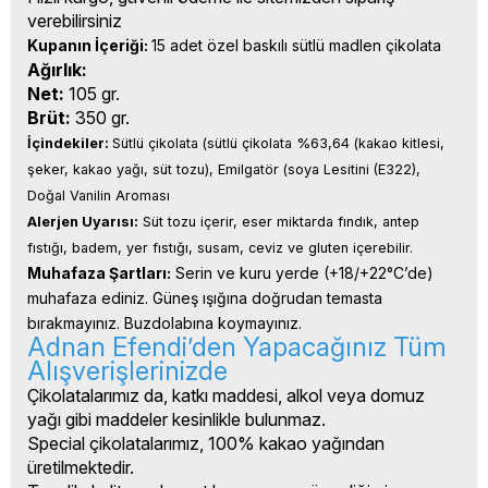
verebilirsiniz
Kupanın İçeriği: 
15 adet özel baskılı sütlü madlen çikolata
Ağırlık:
Net:
105 gr.
Brüt:
350 gr.
İçindekiler: 
Sütlü çikolata (sütlü çikolata %63,64 (kakao kitlesi, 
şeker, kakao yağı, süt tozu), Emilgatör (soya Lesitini (E322), 
Doğal Vanilin Aroması
Alerjen Uyarısı:
 Süt tozu içerir, eser miktarda fındık, antep 
fıstığı, badem, yer fıstığı, susam, ceviz ve gluten içerebilir.
Muhafaza Şartları:
 Serin ve kuru yerde (+18/+22°C’de) 
muhafaza ediniz. Güneş ışığına doğrudan temasta 
bırakmayınız. Buzdolabına koymayınız.
Adnan Efendi’den Yapacağınız Tüm
Alışverişlerinizde
Çikolatalarımız da, katkı maddesi, alkol veya domuz
yağı gibi maddeler kesinlikle bulunmaz.
Special çikolatalarımız, 100% kakao yağından
üretilmektedir.