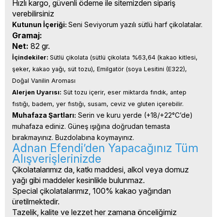
Hızlı kargo, güvenli ödeme ile sitemizden sipariş
verebilirsiniz
Kutunun İçeriği: 
Seni Seviyorum yazılı sütlü harf çikolatalar.
Gramaj:
Net:
82 gr.
İçindekiler: 
Sütlü çikolata (sütlü çikolata %63,64 (kakao kitlesi, 
şeker, kakao yağı, süt tozu), Emilgatör (soya Lesitini (E322), 
Doğal Vanilin Aroması
Alerjen Uyarısı:
 Süt tozu içerir, eser miktarda fındık, antep 
fıstığı, badem, yer fıstığı, susam, ceviz ve gluten içerebilir.
Muhafaza Şartları:
 Serin ve kuru yerde (+18/+22°C’de) 
muhafaza ediniz. Güneş ışığına doğrudan temasta 
bırakmayınız. Buzdolabına koymayınız.
Adnan Efendi’den Yapacağınız Tüm
Alışverişlerinizde
Çikolatalarımız da, katkı maddesi, alkol veya domuz
yağı gibi maddeler kesinlikle bulunmaz.
Special çikolatalarımız, 100% kakao yağından
üretilmektedir.
Tazelik, kalite ve lezzet her zamana önceliğimiz