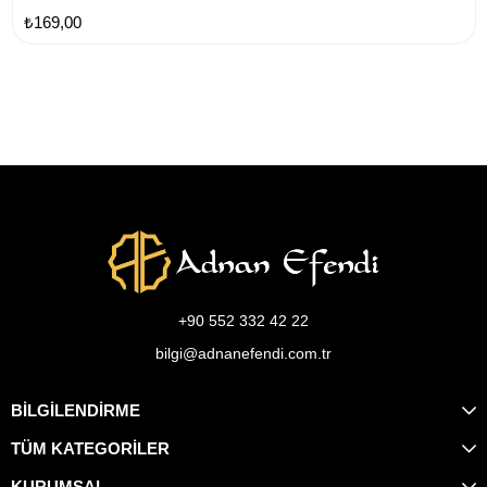
₺169,00
+90 552 332 42 22
bilgi@adnanefendi.com.tr
BİLGİLENDİRME
TÜM KATEGORİLER
KURUMSAL