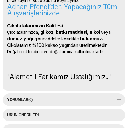
bırakmayınız. Buzdolabına koymayınız.
Adnan Efendi’den Yapacağınız Tüm
Alışverişlerinizde
Çikolatalarımızın Kalitesi
glikoz
katkı 
maddesi
alkol 
Çikolatalarımzda, 
, 
, 
veya 
domuz yağı 
bulunmaz.
gibi maddeler kesinlikle 
Çikolatamız %100 kakao yağından üretilmektedir.
Doğal renklendirici ve doğal aroma kullanılmaktadır.
"Alamet-i Farikamız Ustalığımız..."
YORUMLAR
(0)
ÜRÜN ÖNERILERI