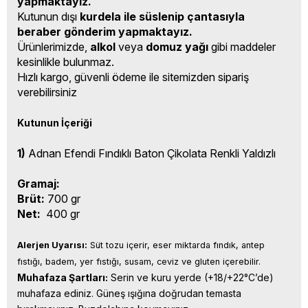
yapmaktayız.
Kutunun dışı
kurdela ile süslenip çantasıyla
beraber gönderim yapmaktayız.
Ürünlerimizde,
alkol
veya
domuz yağı
gibi maddeler
kesinlikle bulunmaz.
Hızlı kargo, güvenli ödeme ile sitemizden sipariş
verebilirsiniz
Kutunun İçeriği
1)
Adnan Efendi Fındıklı Baton Çikolata Renkli Yaldızlı
Gramaj:
Brüt:
700 gr
Net:
400 gr
Alerjen Uyarısı:
 Süt tozu içerir, eser miktarda fındık, antep 
fıstığı, badem, yer fıstığı, susam, ceviz ve gluten içerebilir.
Muhafaza Şartları:
 Serin ve kuru yerde (+18/+22°C’de) 
muhafaza ediniz. Güneş ışığına doğrudan temasta 