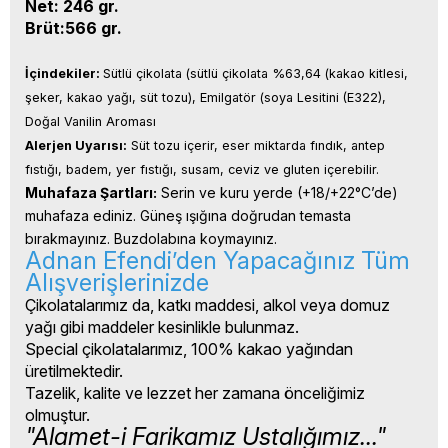
Net: 246 gr.
Brüt:566 gr.
İçindekiler: 
Sütlü çikolata (sütlü çikolata %63,64 (kakao kitlesi, 
şeker, kakao yağı, süt tozu), Emilgatör (soya Lesitini (E322), 
Doğal Vanilin Aroması
Alerjen Uyarısı:
 Süt tozu içerir, eser miktarda fındık, antep 
fıstığı, badem, yer fıstığı, susam, ceviz ve gluten içerebilir.
Muhafaza Şartları:
 Serin ve kuru yerde (+18/+22°C’de) 
muhafaza ediniz. Güneş ışığına doğrudan temasta 
bırakmayınız. Buzdolabına koymayınız.
Adnan Efendi’den Yapacağınız Tüm
Alışverişlerinizde
Çikolatalarımız da, katkı maddesi, alkol veya domuz
yağı gibi maddeler kesinlikle bulunmaz.
Special çikolatalarımız, 100% kakao yağından
üretilmektedir.
Tazelik, kalite ve lezzet her zamana önceliğimiz
olmuştur.
"Alamet-i Farikamız Ustalığımız..."