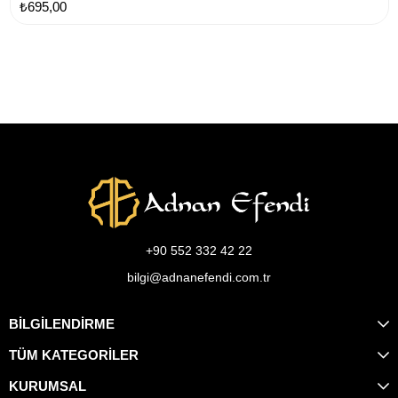
₺695,00
+90 552 332 42 22
bilgi@adnanefendi.com.tr
BİLGİLENDİRME
TÜM KATEGORİLER
KURUMSAL