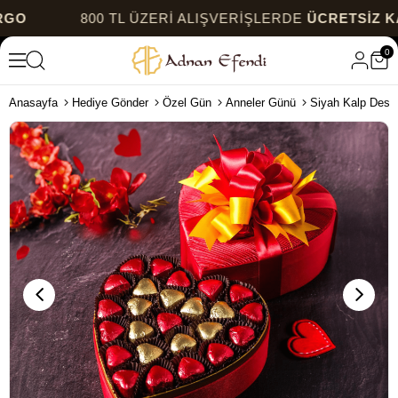
800 TL ÜZERİ ALIŞVERİŞLERDE
ÜCRETSİZ KARGO
0
Anasayfa
Hediye Gönder
Özel Gün
Anneler Günü
Siyah Kalp Desen