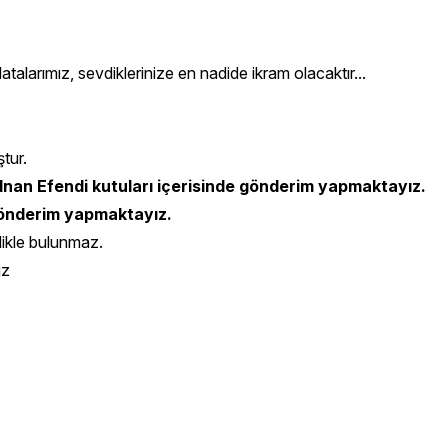
olatalarımız, sevdiklerinize en nadide ikram olacaktır...
ştur.
nan Efendi kutuları içerisinde gönderim yapmaktayız.
 gönderim yapmaktayız.
likle bulunmaz.
iz