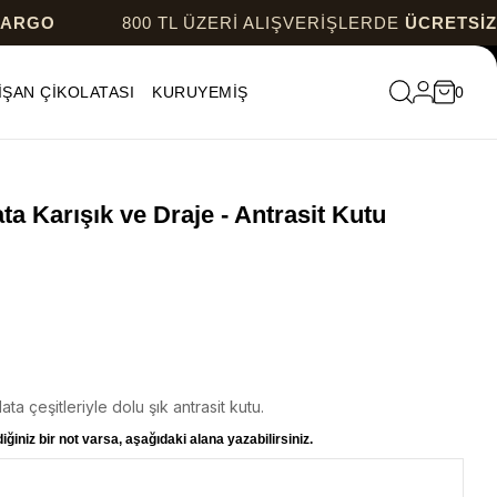
800 TL ÜZERİ ALIŞVERİŞLERDE
ÜCRETSİZ KARGO
İŞAN ÇİKOLATASI
KURUYEMİŞ
0
ta Karışık ve Draje - Antrasit Kutu
ata çeşitleriyle dolu şık antrasit kutu.
ğiniz bir not varsa, aşağıdaki alana yazabilirsiniz.