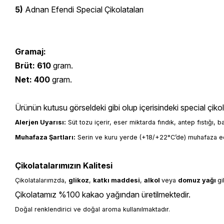
5)
Adnan Efendi Special Çikolataları
Gramaj:
Brüt: 610
gram.
Net: 400
gram.
Ürünün kutusu görseldeki gibi olup içerisindeki special çiko
Alerjen Uyarısı:
 Süt tozu içerir, eser miktarda fındık, antep fıstığı, 
Muhafaza Şartları:
 Serin ve kuru yerde (+18/+22°C’de) muhafaza ed
Çikolatalarımızın Kalitesi
Çikolatalarımzda, 
glikoz
, 
katkı 
maddesi
, 
alkol 
veya 
domuz yağı 
gi
Çikolatamız %100 kakao yağından üretilmektedir.
Doğal renklendirici ve doğal aroma kullanılmaktadır.