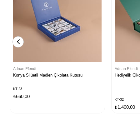
Adnan Efendi
Adnan Efendi
Konya Silüetli Madlen Çikolata Kutusu
Hediyelik Çik
KT-23
₺660,00
KT-32
₺1.400,00