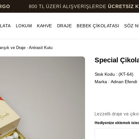
800 TL ÜZERİ ALIŞVERİŞLERDE
ÜCRETSİZ KARGO
LATA
LOKUM
KAHVE
DRAJE
BEBEK ÇİKOLATASI
SÖZ N
rışık ve Draje - Antrasit Kutu
Special Çikola
Stok Kodu
(KT-64)
Marka
:
Adnan Efendi
Lezzetli draje ve çikol
Hediyenize eklemek istedi