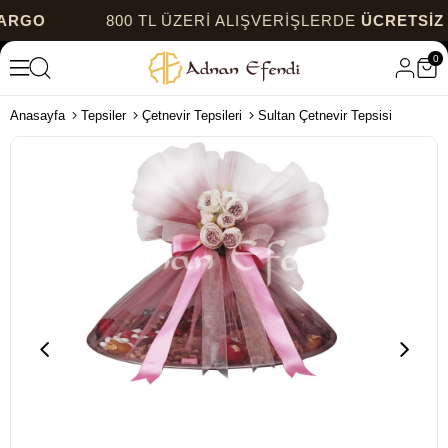
GO
800 TL ÜZERİ ALIŞVERİŞLERDE
ÜCRETSİZ K
0
Anasayfa
Tepsiler
Çetnevir Tepsileri
Sultan Çetnevir Tepsisi