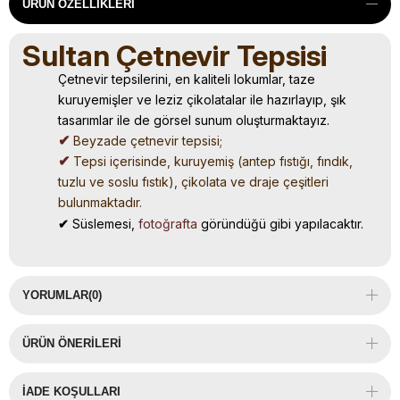
ÜRÜN ÖZELLIKLERI
Sultan Çetnevir Tepsisi
Çetnevir tepsilerini, en kaliteli lokumlar, taze
kuruyemişler ve leziz çikolatalar ile hazırlayıp, şık
tasarımlar ile de görsel sunum oluşturmaktayız.
✔
Beyzade çetnevir tepsisi;
✔
Tepsi içerisinde, kuruyemiş (antep fıstığı, fındık,
tuzlu ve soslu fıstık), çikolata ve draje çeşitleri
bulunmaktadır.
✔
Süslemesi,
fotoğrafta
göründüğü gibi yapılacaktır.
YORUMLAR
(0)
ÜRÜN ÖNERILERI
İADE KOŞULLARI