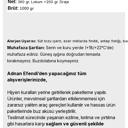
Net:
360 gr. Lokum +200 gr. Draje
Brüt:
1000 gr.
Alerjen Uyarısı:
 Süt tozu içerir, eser miktarda fındık, antep fıstığı, b
Muhafaza Şartları:
 Serin ve kuru yerde (+18/+22°C’de) 
muhafaza ediniz. Güneş ışığına doğrudan temasta 
bırakmayınız. Buzdolabına koymayınız.
Adnan Efendi’den yapacağınız tüm
alışverişlerinizde,
Hijyen kuralları yerine getirilerek paketleme yapılır.
Ürünler, mevsimsel şartlardan etkilenmemesi için
zararsız yalıtım araç gereçleri kullanılır ve hassas ürün
paketlerinde buz aküsü yerleştirilir.
Teslimat sürecinde yaşanan ezilme, kırılma ve yırtılma
gibi hasarlara karşı
sağlam ve güvenli şekilde