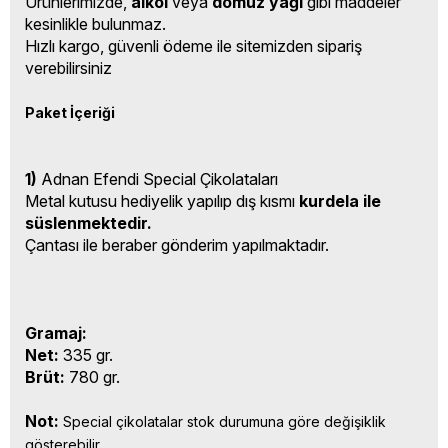
Ürünlerimizde,
alkol
veya
domuz yağı
gibi maddeler
kesinlikle bulunmaz.
Hızlı kargo, güvenli ödeme ile sitemizden sipariş
verebilirsiniz
Paket İçeriği
1)
Adnan Efendi Special Çikolataları
Metal kutusu hediyelik yapılıp dış kısmı
kurdela ile
süslenmektedir.
Çantası ile beraber gönderim yapılmaktadır.
Gramaj:
Net:
335 gr.
Brüt:
780 gr.
Not:
Special çikolatalar stok durumuna göre değişiklik
gösterebilir.