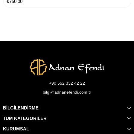
₺750,00
+90 552 332 42 22
bilgi@adnanefendi.com.tr
BİLGİLENDİRME
TÜM KATEGORİLER
KURUMSAL