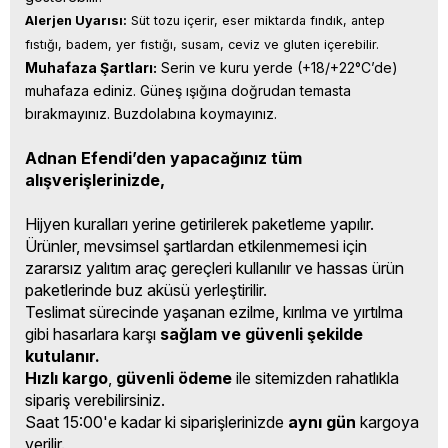
Alerjen Uyarısı:
 Süt tozu içerir, eser miktarda fındık, antep 
fıstığı, badem, yer fıstığı, susam, ceviz ve gluten içerebilir.
Muhafaza Şartları:
 Serin ve kuru yerde (+18/+22°C’de) 
muhafaza ediniz. Güneş ışığına doğrudan temasta 
bırakmayınız. Buzdolabına koymayınız.
Adnan Efendi’den yapacağınız tüm
alışverişlerinizde,
Hijyen kuralları yerine getirilerek paketleme yapılır.
Ürünler, mevsimsel şartlardan etkilenmemesi için
zararsız yalıtım araç gereçleri kullanılır ve hassas ürün
paketlerinde buz aküsü yerleştirilir.
Teslimat sürecinde yaşanan ezilme, kırılma ve yırtılma
gibi hasarlara karşı
sağlam ve güvenli şekilde
kutulanır.
Hızlı kargo
,
güvenli ödeme
ile sitemizden rahatlıkla
sipariş verebilirsiniz.
Saat 15:00'e kadar ki siparişlerinizde
aynı gün
kargoya
verilir.