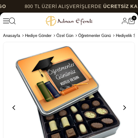
800 TL ÜZERİ ALIŞVERİŞLERDE
ÜCRETSİZ KARGO
0
Anasayfa
Hediye Gönder
Özel Gün
Öğretmenler Günü
Hediyelik Sp