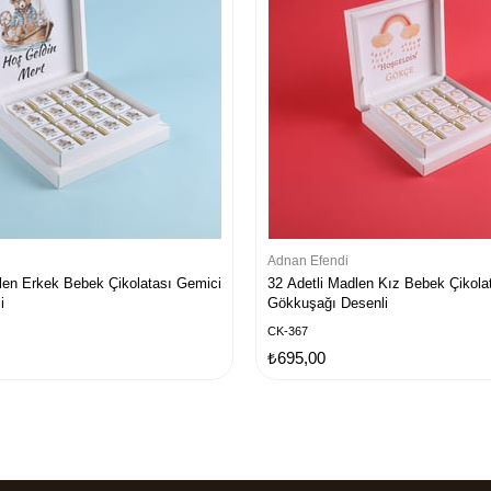
Adnan Efendi
len Erkek Bebek Çikolatası Gemici
32 Adetli Madlen Kız Bebek Çikola
i
Gökkuşağı Desenli
CK-367
₺695,00