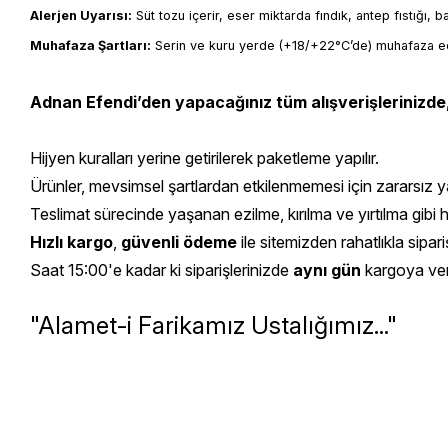
Alerjen Uyarısı:
 Süt tozu içerir, eser miktarda fındık, antep fıstığı, 
Muhafaza Şartları:
 Serin ve kuru yerde (+18/+22°C’de) muhafaza ed
Adnan Efendi’den yapacağınız tüm alışverişlerinizde
Hijyen kuralları yerine getirilerek paketleme yapılır.
Ürünler, mevsimsel şartlardan etkilenmemesi için zararsız yal
Teslimat sürecinde yaşanan ezilme, kırılma ve yırtılma gibi 
Hızlı kargo
,
güvenli ödeme
ile sitemizden rahatlıkla sipariş
Saat 15:00'e kadar ki siparişlerinizde
aynı gün
kargoya veril
"Alamet-i Farikamız Ustalığımız..."