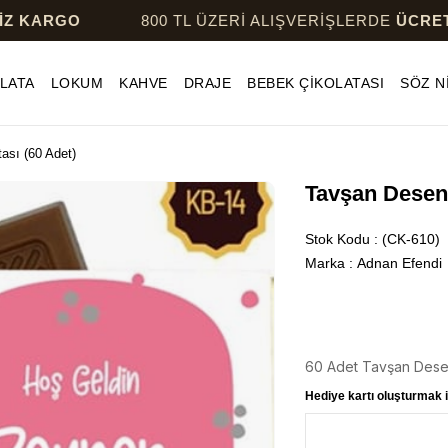
O
800 TL ÜZERİ ALIŞVERİŞLERDE
ÜCRETSİZ KA
LATA
LOKUM
KAHVE
DRAJE
BEBEK ÇİKOLATASI
SÖZ N
ası (60 Adet)
Tavşan Desenl
Stok Kodu
(CK-610)
Marka
:
Adnan Efendi
60 Adet Tavşan Desen
Hediye kartı oluşturmak i