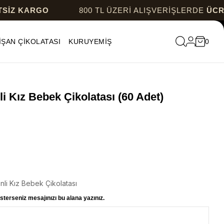
RGO
800 TL ÜZERİ ALIŞVERİŞLERDE
ÜCRETSİZ K
İŞAN ÇİKOLATASI
KURUYEMİŞ
0
i Kız Bebek Çikolatası (60 Adet)
li Kız Bebek Çikolatası
sterseniz mesajınızı bu alana yazınız.