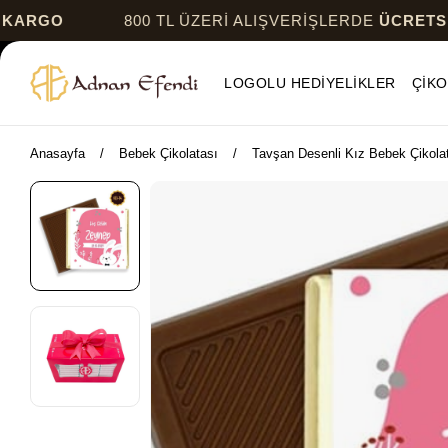
800 TL ÜZERİ ALIŞVERİŞLERDE
ÜCRETSİZ KARG
LOGOLU HEDİYELİKLER
ÇİKO
Anasayfa
Bebek Çikolatası
Tavşan Desenli Kız Bebek Çikolat