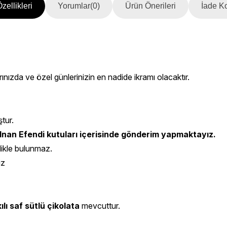
zellikleri
Yorumlar
(0)
Ürün Önerileri
İade Ko
rınızda ve özel günlerinizin en nadide ikramı olacaktır.
ştur.
nan Efendi kutuları içerisinde gönderim yapmaktayız.
likle bulunmaz.
iz
lı saf sütlü çikolata
mevcuttur.