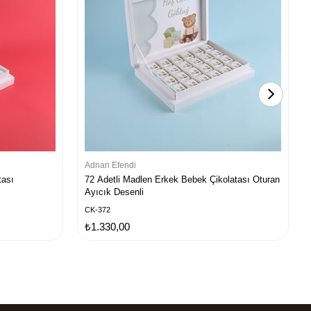
Adnan Efendi
tası
72 Adetli Madlen Erkek Bebek Çikolatası Oturan
Ayıcık Desenli
CK-372
₺1.330,00