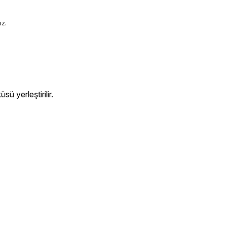
ız.
ü yerleştirilir.