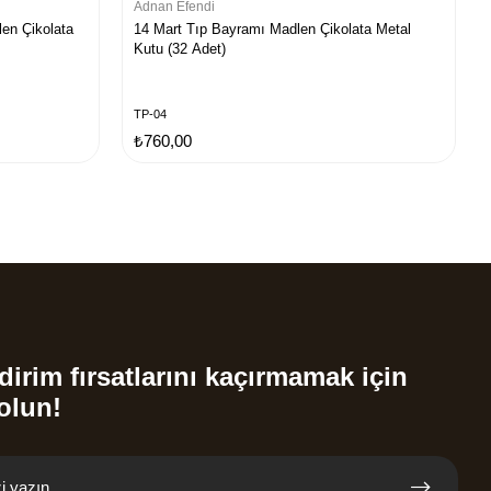
Adnan Efendi
en Çikolata
14 Mart Tıp Bayramı Madlen Çikolata Metal
Kutu (32 Adet)
TP-04
₺760,00
dirim fırsatlarını kaçırmamak için
olun!