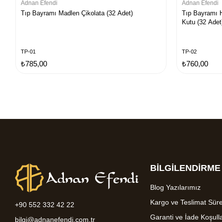
Adnan Efendi
Adnan Efendi
Tıp Bayramı Madlen Çikolata (32 Adet)
Tıp Bayramı H
Kutu (32 Adet
TP-01
TP-02
₺785,00
₺760,00
BİLGİLENDİRME
Blog Yazılarımız
Kargo ve Teslimat Süre
+90 552 332 42 22
Garanti ve İade Koşulla
bilgi@adnanefendi.com.tr