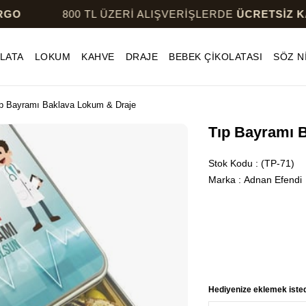
800 TL ÜZERİ ALIŞVERİŞLERDE
ÜCRETSİZ KARGO
LATA
LOKUM
KAHVE
DRAJE
BEBEK ÇİKOLATASI
SÖZ N
p Bayramı Baklava Lokum & Draje
Tıp Bayramı 
Stok Kodu
(TP-71)
Marka
:
Adnan Efendi
Hediyenize eklemek istedi