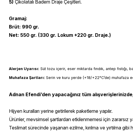
5)
Çikolatalı Badem Draje Çeşitleri.
Gramaj:
Brüt: 990 gr.
Net: 550 gr. (
330 gr. Lokum +220 gr. Draje.)
Alerjen Uyarısı:
 Süt tozu içerir, eser miktarda fındık, antep fıstığı, 
Muhafaza Şartları:
 Serin ve kuru yerde (+18/+22°C’de) muhafaza ed
Adnan Efendi’den yapacağınız tüm alışverişlerinizde
Hijyen kuralları yerine getirilerek paketleme yapılır.
Ürünler, mevsimsel şartlardan etkilenmemesi için zararsız yal
Teslimat sürecinde yaşanan ezilme, kırılma ve yırtılma gibi 