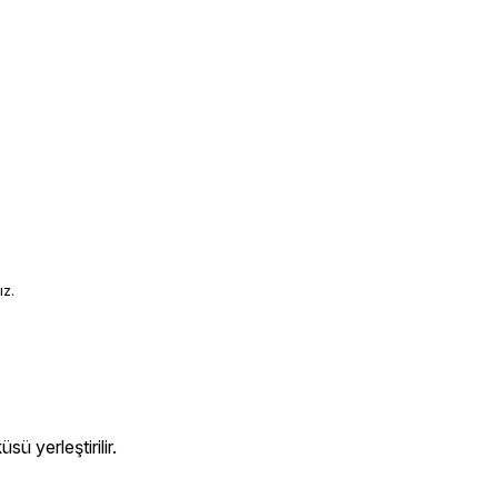
ız.
ü yerleştirilir.