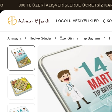
800 TL ÜZERİ ALIŞVERİŞLERDE
ÜCRETSİZ KARGO
LOGOLU HEDİYELİKLER
ÇİKO
Anasayfa
Hediye Gönder
Özel Gün
Tıp Bayramı
Tı