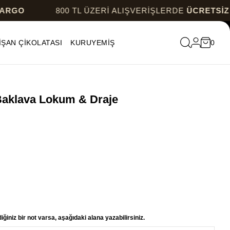
800 TL ÜZERİ ALIŞVERİŞLERDE
ÜCRETSİZ KARG
İŞAN ÇİKOLATASI
KURUYEMİŞ
0
Baklava Lokum & Draje
ğiniz bir not varsa, aşağıdaki alana yazabilirsiniz.