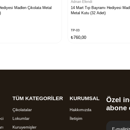
Adnan Efendi
ediyesi Madlen Çikolata Metal
14 Mart Tıp Bayramı Hediyesi Madl
)
Metal Kutu (32 Adet)
TP-03
₺760,00
TÜM KATEGORİLER
KURUMSAL
Özel in
abone 
Çikolatalar
Hakkımızda
ci
Lokumlar
İletişim
rı
Kuruyemişler