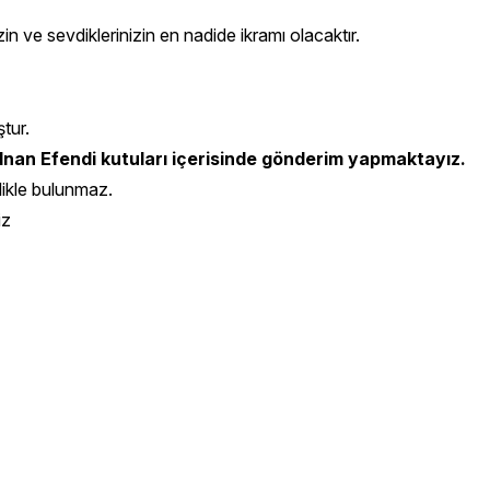
in ve sevdiklerinizin en nadide ikramı olacaktır.
ştur.
nan Efendi kutuları içerisinde gönderim yapmaktayız.
likle bulunmaz.
iz