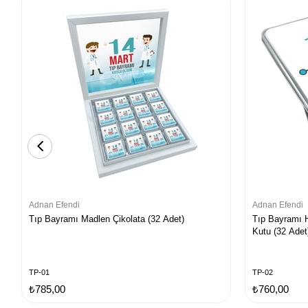
Adnan Efendi
Adnan Efendi
Tıp Bayramı Madlen Çikolata (32 Adet)
Tıp Bayramı H
Kutu (32 Adet
TP-01
TP-02
₺785,00
₺760,00