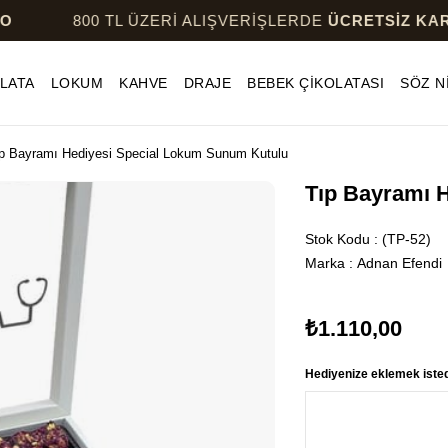
800 TL ÜZERİ ALIŞVERİŞLERDE
ÜCRETSİZ KARGO
LATA
LOKUM
KAHVE
DRAJE
BEBEK ÇİKOLATASI
SÖZ N
p Bayramı Hediyesi Special Lokum Sunum Kutulu
Tıp Bayramı 
Stok Kodu
(TP-52)
Marka
:
Adnan Efendi
₺1.110,00
Hediyenize eklemek istedi