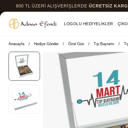
00 TL ÜZERİ ALIŞVERİŞLERDE
ÜCRETSİZ KARGO
LOGOLU HEDİYELİKLER
ÇİKO
Anasayfa
Hediye Gönder
Özel Gün
Tıp Bayramı
Tı