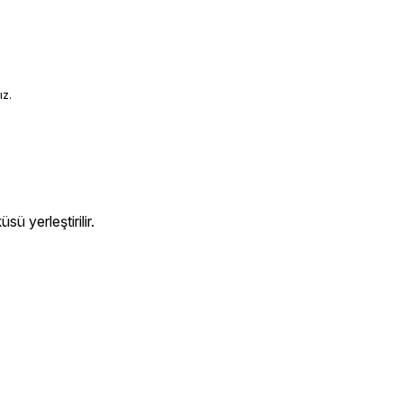
ız.
ü yerleştirilir.