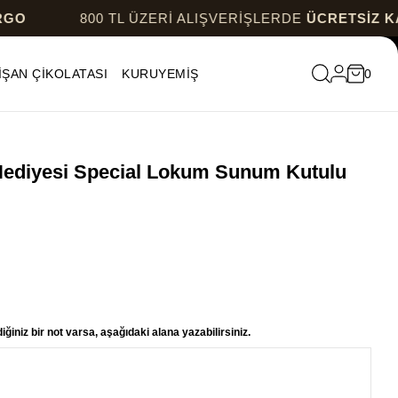
800 TL ÜZERİ ALIŞVERİŞLERDE
ÜCRETSİZ KARGO
İŞAN ÇİKOLATASI
KURUYEMİŞ
0
Hediyesi Special Lokum Sunum Kutulu
ğiniz bir not varsa, aşağıdaki alana yazabilirsiniz.