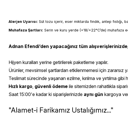
Alerjen Uyarısı:
 Süt tozu içerir, eser miktarda fındık, antep fıstığı, 
Muhafaza Şartları:
 Serin ve kuru yerde (+18/+22°C’de) muhafaza ed
Adnan Efendi’den yapacağınız tüm alışverişlerinizde
Hijyen kuralları yerine getirilerek paketleme yapılır.
Ürünler, mevsimsel şartlardan etkilenmemesi için zararsız yal
Teslimat sürecinde yaşanan ezilme, kırılma ve yırtılma gibi 
Hızlı kargo
,
güvenli ödeme
ile sitemizden rahatlıkla sipariş
Saat 15:00'e kadar ki siparişlerinizde
aynı gün
kargoya veril
"Alamet-i Farikamız Ustalığımız..."