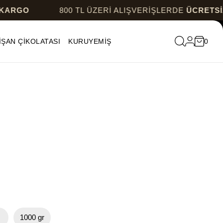
800 TL ÜZERİ ALIŞVERİŞLERDE
ÜCRETSİZ KARG
İŞAN ÇİKOLATASI
KURUYEMİŞ
0
r
1000 gr