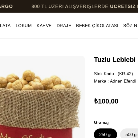
800 TL ÜZERİ ALIŞVERİŞLERDE
ÜCRETSİZ KARGO
LATA
LOKUM
KAHVE
DRAJE
BEBEK ÇİKOLATASI
SÖZ N
Tuzlu Leblebi
Stok Kodu
(KR-42)
Marka
:
Adnan Efendi
₺100,00
Gramaj
250 gr
500 g