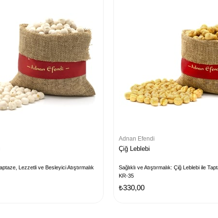
Adnan Efendi
i
Çiğ Leblebi
ptaze, Lezzetli ve Besleyici Atıştırmalık
Sağlıklı ve Atıştırmalık: Çiğ Leblebi ile Ta
KR-35
₺330,00