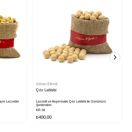
Adnan Efendi
Çıtır Leblebi
ptaze Lezzetler
Lezzetli ve Atıştırmalık Çıtır Leblebi ile Gününüzü
Şenlendirin
KR-36
₺400,00