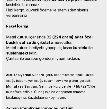
kesinlikle bulunmaz.
Hızlı kargo, güvenli ödeme ile sitemizden sipariş
verebilirsiniz
Paket İçeriği
Metal kutusu içerisinde 32
(224 gram)
adet özel
baskılı saf sütlü çikolata
mevcuttur.
Metal kutusu hediyelik yapılıp dış kısmı
kurdela ile
süslenmektedir.
Çantası ile beraber gönderim yapılmaktadır.
Alerjen Uyarısı:
 Süt tozu içerir, eser miktarda fındık, antep 
fıstığı, badem, yer fıstığı, susam, ceviz ve gluten içerebilir.
Muhafaza Şartları:
 Serin ve kuru yerde (+18/+22°C’de) 
muhafaza ediniz. Güneş ışığına doğrudan temasta 
bırakmayınız. Buzdolabına koymayınız.
Adnan Efendi’den yapacağınız tüm