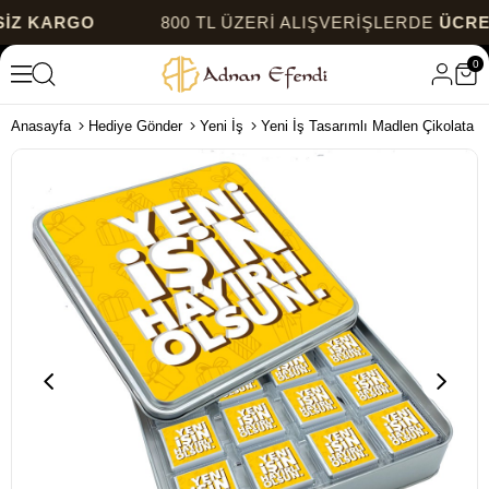
KARGO
800 TL ÜZERİ ALIŞVERİŞLERDE
ÜCRETSİ
0
Anasayfa
Hediye Gönder
Yeni İş
Yeni İş Tasarımlı Madlen Çikolata 3