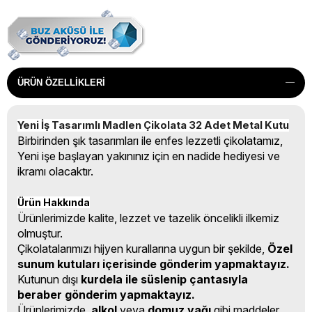
ÜRÜN ÖZELLIKLERI
Yeni İş Tasarımlı Madlen Çikolata 32 Adet Metal Kutu
Birbirinden şık tasarımları ile enfes lezzetli çikolatamız,
Yeni işe başlayan yakınınız için en nadide hediyesi ve
ikramı olacaktır.
Ürün Hakkında
Ürünlerimizde kalite, lezzet ve tazelik öncelikli ilkemiz
olmuştur.
Çikolatalarımızı hijyen kurallarına uygun bir şekilde,
Özel
sunum kutuları içerisinde gönderim yapmaktayız.
Kutunun dışı
kurdela ile süslenip çantasıyla
beraber gönderim yapmaktayız.
Ürünlerimizde,
alkol
veya
domuz yağı
gibi maddeler