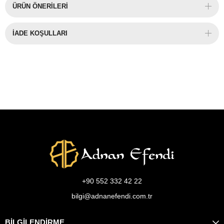
ÜRÜN ÖNERILERI
İADE KOŞULLARI
+90 552 332 42 22
bilgi@adnanefendi.com.tr
BİLGİLENDİRME