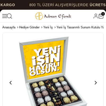
ARGO
800 TL ÜZERİ ALIŞVERİŞLERDE
ÜCRETSİZ 
0
Anasayfa
Hediye Gönder
Yeni İş
Yeni İş Tasarımlı Sunum Kutulu Yald