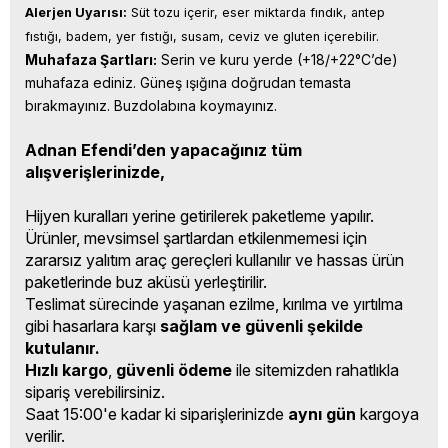
Alerjen Uyarısı:
 Süt tozu içerir, eser miktarda fındık, antep 
fıstığı, badem, yer fıstığı, susam, ceviz ve gluten içerebilir.
Muhafaza Şartları:
 Serin ve kuru yerde (+18/+22°C’de) 
muhafaza ediniz. Güneş ışığına doğrudan temasta 
bırakmayınız. Buzdolabına koymayınız.
Adnan Efendi’den yapacağınız tüm
alışverişlerinizde,
Hijyen kuralları yerine getirilerek paketleme yapılır.
Ürünler, mevsimsel şartlardan etkilenmemesi için
zararsız yalıtım araç gereçleri kullanılır ve hassas ürün
paketlerinde buz aküsü yerleştirilir.
Teslimat sürecinde yaşanan ezilme, kırılma ve yırtılma
gibi hasarlara karşı
sağlam ve güvenli şekilde
kutulanır.
Hızlı kargo
,
güvenli ödeme
ile sitemizden rahatlıkla
sipariş verebilirsiniz.
Saat 15:00'e kadar ki siparişlerinizde
aynı gün
kargoya
verilir.