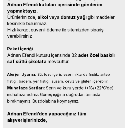
Adnan Efendi kutuları içerisinde gönderim
yapmaktayız.
Ürünlerimizde,
alkol
veya
domuz yağı
gibi maddeler
kesinlikle bulunmaz.
Hızlı kargo, güvenli ödeme ile sitemizden sipariş
verebilirsiniz
Paket İçeriği
Adnan Efendi kutusu içerisinde 32
adet özel baskılı
saf sütlü çikolata
mevcuttur.
Alerjen Uyarısı:
 Süt tozu içerir, eser miktarda fındık, antep 
fıstığı, badem, yer fıstığı, susam, ceviz ve gluten içerebilir.
Muhafaza Şartları:
 Serin ve kuru yerde (+18/+22°C’de) 
muhafaza ediniz. Güneş ışığına doğrudan temasta 
bırakmayınız. Buzdolabına koymayınız.
Adnan Efendi’den yapacağınız tüm
alışverişlerinizde,