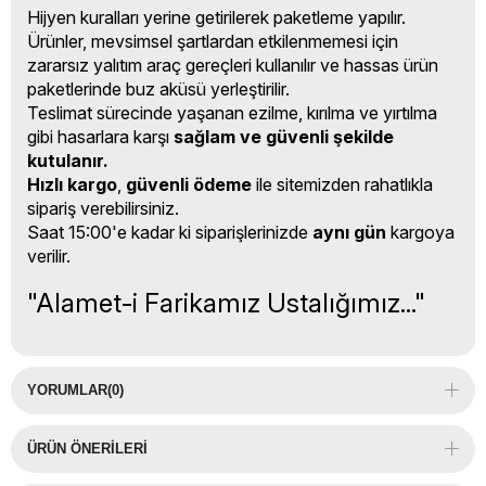
Hijyen kuralları yerine getirilerek paketleme yapılır.
Ürünler, mevsimsel şartlardan etkilenmemesi için
zararsız yalıtım araç gereçleri kullanılır ve hassas ürün
paketlerinde buz aküsü yerleştirilir.
Teslimat sürecinde yaşanan ezilme, kırılma ve yırtılma
gibi hasarlara karşı
sağlam ve güvenli şekilde
kutulanır.
Hızlı kargo
,
güvenli ödeme
ile sitemizden rahatlıkla
sipariş verebilirsiniz.
Saat 15:00'e kadar ki siparişlerinizde
aynı gün
kargoya
verilir.
"Alamet-i Farikamız Ustalığımız..."
YORUMLAR
(0)
ÜRÜN ÖNERILERI