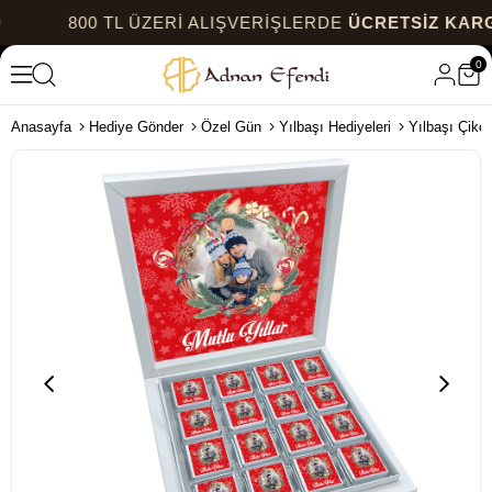
800 TL ÜZERİ ALIŞVERİŞLERDE
ÜCRETSİZ KARGO
0
Anasayfa
Hediye Gönder
Özel Gün
Yılbaşı Hediyeleri
Yılbaşı Çikol