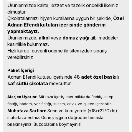
Ürünlerimizde kalite, lezzet ve tazelik öncelikli ilkemiz
olmuştur.
Çikolatalarımızı hijyen kurallarına uygun bir şekilde,
Özel
Adnan Efendi kutuları içerisinde gönderim
yapmaktayız.
Ürünlerimizde,
alkol
veya
domuz yağı
gibi maddeler
kesinlikle bulunmaz.
Hızlı kargo, güvenli ödeme ile sitemizden sipariş
verebilirsiniz
Paket İçeriği
Adnan Efendi kutusu içerisinde 48
adet özel baskılı
saf sütlü çikolata
mevcuttur.
Alerjen Uyarısı:
 Süt tozu içerir, eser miktarda fındık, antep 
fıstığı, badem, yer fıstığı, susam, ceviz ve gluten içerebilir.
Muhafaza Şartları:
 Serin ve kuru yerde (+18/+22°C’de) 
muhafaza ediniz. Güneş ışığına doğrudan temasta 
bırakmayınız. Buzdolabına koymayınız.