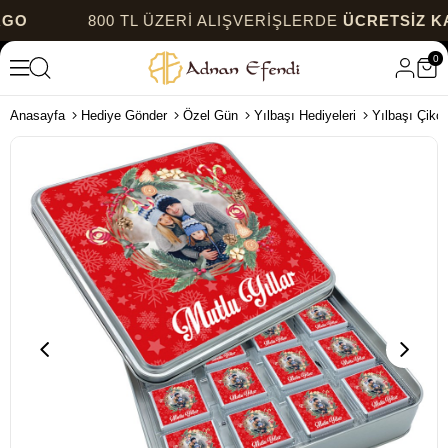
800 TL ÜZERİ ALIŞVERİŞLERDE
ÜCRETSİZ KARGO
0
Anasayfa
Hediye Gönder
Özel Gün
Yılbaşı Hediyeleri
Yılbaşı Çikol