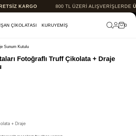
ARGO
800 TL ÜZERİ ALIŞVERİŞLERDE
ÜCRETSİZ
İŞAN ÇİKOLATASI
KURUYEMİŞ
0
raje Sunum Kutulu
taları Fotoğraflı Truff Çikolata + Draje
u
olata + Draje