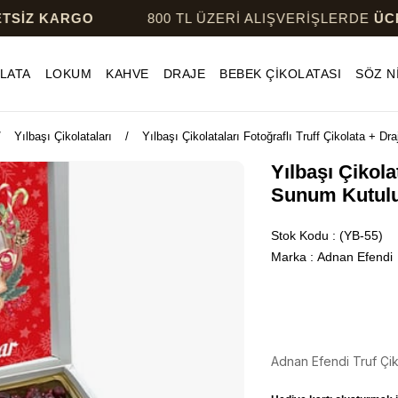
RGO
800 TL ÜZERİ ALIŞVERİŞLERDE
ÜCRETSİZ K
LATA
LOKUM
KAHVE
DRAJE
BEBEK ÇİKOLATASI
SÖZ N
Yılbaşı Çikolataları
Yılbaşı Çikolataları Fotoğraflı Truff Çikolata + D
Yılbaşı Çikola
Sunum Kutul
Stok Kodu
(YB-55)
Marka
:
Adnan Efendi
Adnan Efendi Truf Çik