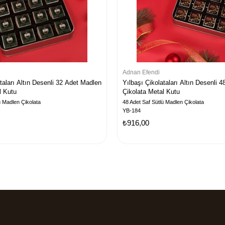
Adnan Efendi
ataları Altın Desenli 32 Adet Madlen
Yılbaşı Çikolataları Altın Desenli 
l Kutu
Çikolata Metal Kutu
ü Madlen Çikolata
48 Adet Saf Sütlü Madlen Çikolata
YB-184
₺916,00