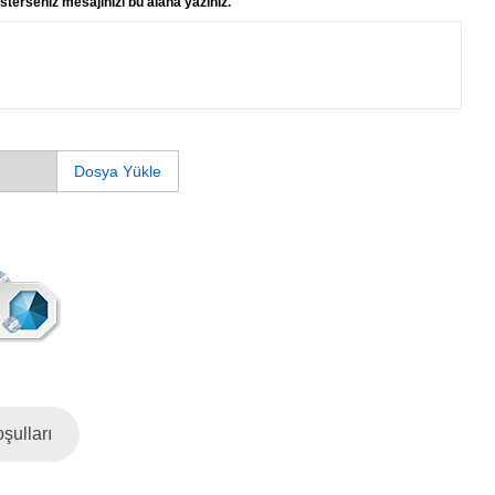
sterseniz mesajınızı bu alana yazınız.
Dosya Yükle
şulları