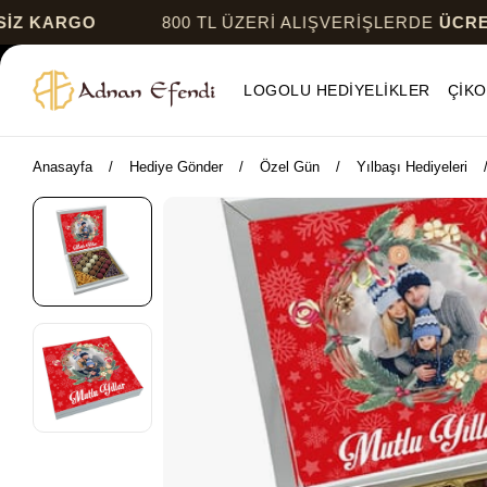
O
800 TL ÜZERİ ALIŞVERİŞLERDE
ÜCRETSİZ KA
LOGOLU HEDİYELİKLER
ÇİKO
Anasayfa
Hediye Gönder
Özel Gün
Yılbaşı Hediyeleri