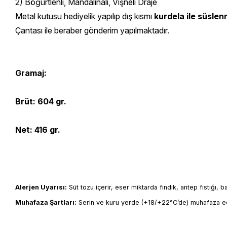
2) Böğürtlenli, Mandalinalı, Vişneli Draje
Metal kutusu hediyelik yapılıp dış kısmı
kurdela ile süslen
Çantası ile beraber gönderim yapılmaktadır.
Gramaj:
Brüt: 604 gr.
Net: 416 gr.
Alerjen Uyarısı:
 Süt tozu içerir, eser miktarda fındık, antep fıstığı, 
Muhafaza Şartları:
 Serin ve kuru yerde (+18/+22°C’de) muhafaza ed