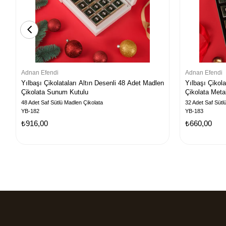
Adnan Efendi
Adnan Efendi
Yılbaşı Çikolataları Altın Desenli 48 Adet Madlen
Yılbaşı Çikol
Çikolata Sunum Kutulu
Çikolata Meta
48 Adet Saf Sütlü Madlen Çikolata
32 Adet Saf Sütl
YB-182
YB-183
₺916,00
₺660,00