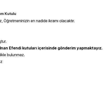
num Kutulu
z, Öğretmeninizin en nadide ikramı olacaktır.
ştur.
nan Efendi kutuları içerisinde gönderim yapmaktayız.
likle bulunmaz.
iz