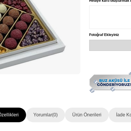
Hediye kartı oluşturmak i
Fotoğraf Ekleyiniz
zellikleri
Yorumlar
(0)
Ürün Önerileri
İade Ko