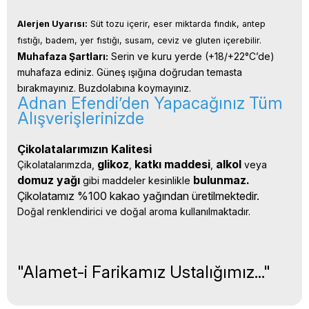
Alerjen Uyarısı:
 Süt tozu içerir, eser miktarda fındık, antep 
fıstığı, badem, yer fıstığı, susam, ceviz ve gluten içerebilir.
Muhafaza Şartları:
 Serin ve kuru yerde (+18/+22°C’de) 
muhafaza ediniz. Güneş ışığına doğrudan temasta 
bırakmayınız. Buzdolabına koymayınız.
Adnan Efendi’den Yapacağınız Tüm
Alışverişlerinizde
Çikolatalarımızın Kalitesi
glikoz
katkı 
maddesi
alkol 
Çikolatalarımzda, 
, 
, 
veya 
domuz yağı 
bulunmaz.
gibi maddeler kesinlikle 
Çikolatamız %100 kakao yağından üretilmektedir.
Doğal renklendirici ve doğal aroma kullanılmaktadır.
"Alamet-i Farikamız Ustalığımız..."