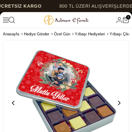
TSİZ KARGO
800 TL ÜZERİ ALIŞVERİŞLERDE
ÜCR
0
Anasayfa
Hediye Gönder
Özel Gün
Yılbaşı Hediyeleri
Yılbaşı Çikol