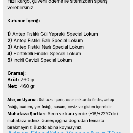
Hızlı kargo, güvenli ödeme ile sitemizden sipariş
verebilirsiniz
Kutunun İçeriği
1)
Antep Fıstıklı Gül Yapraklı Special Lokum
2)
Antep Fıstıklı Ballı Special Lokum
3)
Antep Fıstıklı Narlı Special Lokum
4)
Portakallı Fındıklı Special Lokum
5)
İncirli Cevizli Special Lokum
Gramaj:
Brüt:
760 gr
Net:
460 gr
Alerjen Uyarısı:
 Süt tozu içerir, eser miktarda fındık, antep 
fıstığı, badem, yer fıstığı, susam, ceviz ve gluten içerebilir.
Muhafaza Şartları:
 Serin ve kuru yerde (+18/+22°C’de) 
muhafaza ediniz. Güneş ışığına doğrudan temasta 
bırakmayınız. Buzdolabına koymayınız.