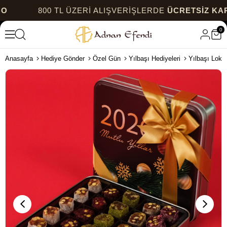
800 TL ÜZERİ ALIŞVERİŞLERDE
ÜCRETSİZ KARGO
0
Anasayfa
Hediye Gönder
Özel Gün
Yılbaşı Hediyeleri
Yılbaşı Loku