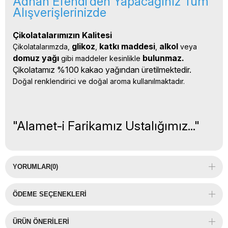
Adnan Efendi’den Yapacağınız Tüm
Alışverişlerinizde
Çikolatalarımızın Kalitesi
glikoz
katkı 
maddesi
alkol 
Çikolatalarımzda, 
, 
, 
veya 
domuz yağı 
bulunmaz.
gibi maddeler kesinlikle 
Çikolatamız %100 kakao yağından üretilmektedir.
Doğal renklendirici ve doğal aroma kullanılmaktadır.
"Alamet-i Farikamız Ustalığımız..."
YORUMLAR
(0)
ÖDEME SEÇENEKLERI
ÜRÜN ÖNERILERI