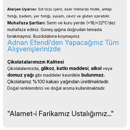
Alerjen Uyarısı:
 Süt tozu içerir, eser miktarda fındık, antep 
fıstığı, badem, yer fıstığı, susam, ceviz ve gluten içerebilir.
Muhafaza Şartları:
 Serin ve kuru yerde (+18/+22°C’de) 
muhafaza ediniz. Güneş ışığına doğrudan temasta 
bırakmayınız. Buzdolabına koymayınız.
Adnan Efendi’den Yapacağınız Tüm
Alışverişlerinizde
Çikolatalarımızın Kalitesi
glikoz
katkı 
maddesi
alkol 
Çikolatalarımzda, 
, 
, 
veya 
domuz yağı 
bulunmaz.
gibi maddeler kesinlikle 
Çikolatamız %100 kakao yağından üretilmektedir.
Doğal renklendirici ve doğal aroma kullanılmaktadır.
"Alamet-i Farikamız Ustalığımız..."