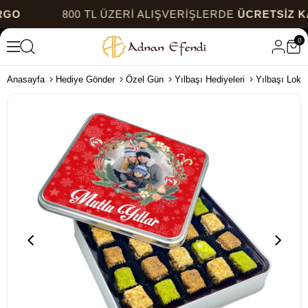
800 TL ÜZERİ ALIŞVERİŞLERDE
ÜCRETSİZ KARGO
0
Anasayfa
Hediye Gönder
Özel Gün
Yılbaşı Hediyeleri
Yılbaşı Loku