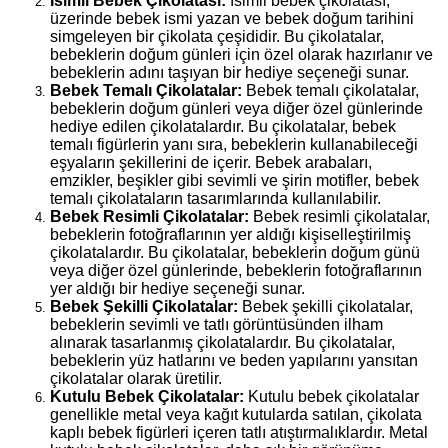
İsimli Bebek Çikolatası:
 İsimli bebek çikolatası, 
üzerinde bebek ismi yazan ve bebek doğum tarihini 
simgeleyen bir çikolata çeşididir. Bu çikolatalar, 
bebeklerin doğum günleri için özel olarak hazırlanır ve 
bebeklerin adını taşıyan bir hediye seçeneği sunar.
Bebek Temalı Çikolatalar: 
Bebek temalı çikolatalar, 
bebeklerin doğum günleri veya diğer özel günlerinde 
hediye edilen çikolatalardır. Bu çikolatalar, bebek 
temalı figürlerin yanı sıra, bebeklerin kullanabileceği 
eşyaların şekillerini de içerir. Bebek arabaları, 
emzikler, beşikler gibi sevimli ve şirin motifler, bebek 
temalı çikolataların tasarımlarında kullanılabilir.
Bebek Resimli Çikolatalar: 
Bebek resimli çikolatalar, 
bebeklerin fotoğraflarının yer aldığı kişiselleştirilmiş 
çikolatalardır. Bu çikolatalar, bebeklerin doğum günü 
veya diğer özel günlerinde, bebeklerin fotoğraflarının 
yer aldığı bir hediye seçeneği sunar.
Bebek Şekilli Çikolatalar: 
Bebek şekilli çikolatalar, 
bebeklerin sevimli ve tatlı görüntüsünden ilham 
alınarak tasarlanmış çikolatalardır. Bu çikolatalar, 
bebeklerin yüz hatlarını ve beden yapılarını yansıtan 
çikolatalar olarak üretilir.
Kutulu Bebek Çikolatalar: 
Kutulu bebek çikolatalar 
genellikle metal veya kağıt kutularda satılan, çikolata 
kaplı bebek figürleri içeren tatlı atıştırmalıklardır. Metal 