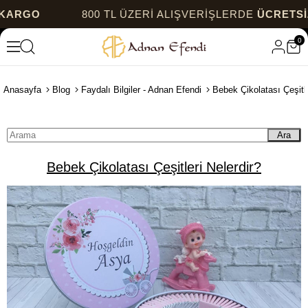
GO
800 TL ÜZERİ ALIŞVERİŞLERDE
ÜCRETSİZ K
0
Anasayfa
Blog
Faydalı Bilgiler - Adnan Efendi
Bebek Çikolatası Çeşitle
Ara
Bebek Çikolatası Çeşitleri Nelerdir?