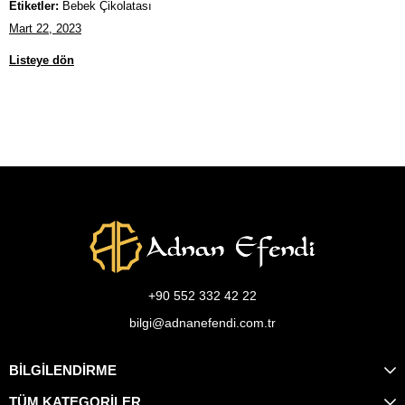
Etiketler:
Bebek Çikolatası
Mart 22, 2023
Listeye dön
+90 552 332 42 22
bilgi@adnanefendi.com.tr
BİLGİLENDİRME
TÜM KATEGORİLER