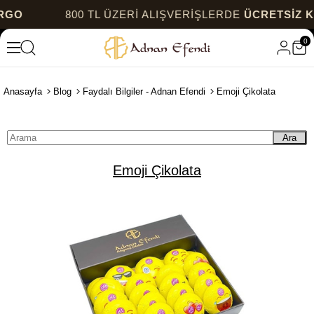
800 TL ÜZERİ ALIŞVERİŞLERDE
ÜCRETSİZ KARG
0
Anasayfa
Blog
Faydalı Bilgiler - Adnan Efendi
Emoji Çikolata
Ara
Emoji Çikolata