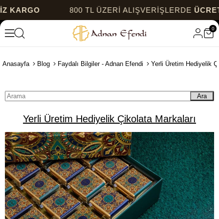
KARGO
800 TL ÜZERİ ALIŞVERİŞLERDE
ÜCRETSİZ
0
Anasayfa
Blog
Faydalı Bilgiler - Adnan Efendi
Yerli Üretim Hediyelik Ç
Ara
Yerli Üretim Hediyelik Çikolata Markaları