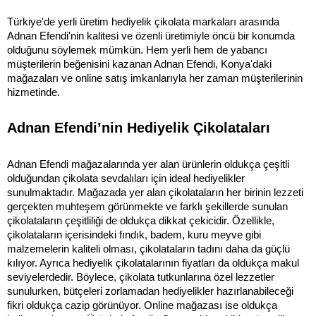
Türkiye'de yerli üretim hediyelik çikolata markaları arasında 
Adnan Efendi'nin kalitesi ve özenli üretimiyle öncü bir konumda 
olduğunu söylemek mümkün. Hem yerli hem de yabancı 
müşterilerin beğenisini kazanan Adnan Efendi, Konya'daki 
mağazaları ve online satış imkanlarıyla her zaman müşterilerinin 
hizmetinde.
Adnan Efendi’nin Hediyelik Çikolataları
Adnan Efendi mağazalarında yer alan ürünlerin oldukça çeşitli 
olduğundan çikolata sevdalıları için ideal hediyelikler 
sunulmaktadır. Mağazada yer alan çikolataların her birinin lezzeti 
gerçekten muhteşem görünmekte ve farklı şekillerde sunulan 
çikolataların çeşitliliği de oldukça dikkat çekicidir. Özellikle, 
çikolataların içerisindeki fındık, badem, kuru meyve gibi 
malzemelerin kaliteli olması, çikolataların tadını daha da güçlü 
kılıyor. Ayrıca hediyelik çikolatalarının fiyatları da oldukça makul 
seviyelerdedir. Böylece, çikolata tutkunlarına özel lezzetler 
sunulurken, bütçeleri zorlamadan hediyelikler hazırlanabileceği 
fikri oldukça cazip görünüyor. Online mağazası ise oldukça 