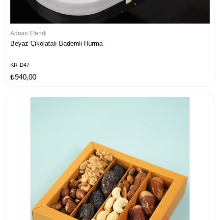
Adnan Efendi
Beyaz Çikolatalı Bademli Hurma
KR-D47
₺940,00