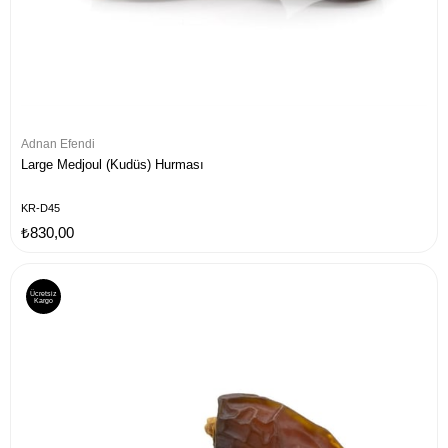
Adnan Efendi
Large Medjoul (Kudüs) Hurması
KR-D45
₺830,00
Ücretsiz
Kargo