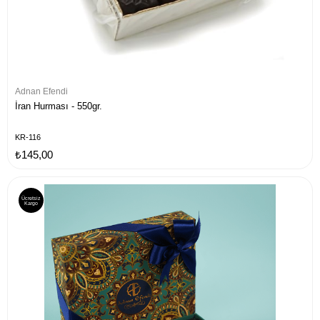
Adnan Efendi
İran Hurması - 550gr.
KR-116
₺145,00
Ücretsiz
Kargo