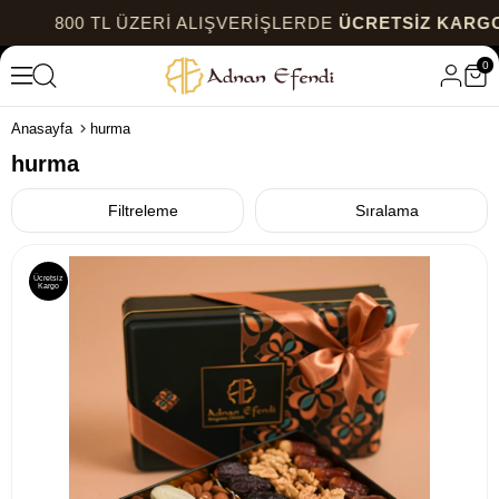
E
ÜCRETSİZ KARGO
800 TL ÜZERİ ALIŞVERİŞLE
0
Anasayfa
hurma
hurma
Filtreleme
Sıralama
Ücretsiz
Kargo