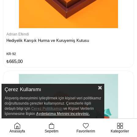
Adnan Efendi
Hediyelik Karışık Hurma ve Kuruyemiş Kutusu
KR-92
₺665,00
Çerez Kullanımı
Alışveriş deneyimini iyileştirmek için kişisel veri politikamız
doğrultusunda çerezler kullanıyoruz. Çerezlerle ilgili
detaylı bilgi için
Çerez Politikamızı
ve Kişisel Verilerin
İşlenmesine İlişkin
Aydınlatma
Metnini inceleyiniz.
Anasayfa
Sepetim
Favorilerim
Kategoriler